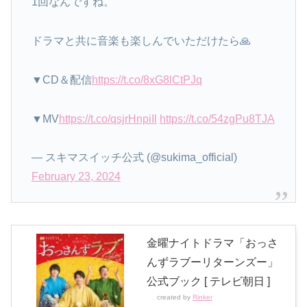
1回なんですね。
ドラマと共に音楽も楽しんでいただけたら🙏
▼CD＆配信
https://t.co/8xG8lCtPJq
▼MV
https://t.co/qsjrHnpiIl
https://t.co/54zgPu8TJA
— スキマスイッチ公式 (@sukima_official)
February 23, 2024
金曜ナイトドラマ「おっさ
んずラブーリターンズー」
公式ブック [ テレビ朝日 ]
created by
Rinker