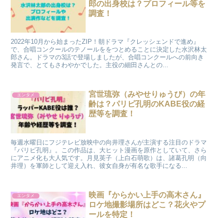
郎の出身校は？プロフィール等を
調査！
2022年10月から始まったZIP！朝ドラマ『クレッシェンドで進め』
で、合唱コンクールのテノールををつとめることに決定した水沢林太
郎さん。ドラマの3話で登場しましたが、合唱コンクールへの前向き
発言で、とてもさわやかでした。主役の細田さんとの...
宮世琉弥（みやせりゅうび）の年
エンタメ
齢は？パリピ孔明のKABE役の経
歴等を調査！
毎週水曜日にフジテレビ放映中の向井理さんが主演する注目のドラマ
『パリピ孔明』。この作品は、大ヒット漫画を原作としていて、さら
にアニメ化も大人気です。月見英子（上白石萌歌）は、諸葛孔明（向
井理）を軍師として迎え入れ、彼女自身が有名な歌手になる...
映画『からかい上手の高木さん』
エンタメ
ロケ地撮影場所はどこ？花火やプ
ールを特定！