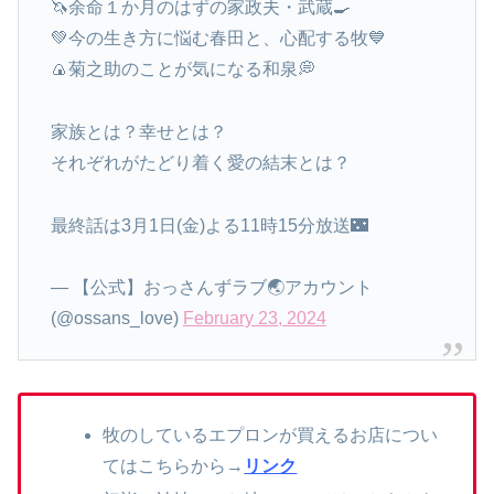
🦄余命１か月のはずの家政夫・武蔵🍳
💚今の生き方に悩む春田と、心配する牧💙
🍙菊之助のことが気になる和泉💭
家族とは？幸せとは？
それぞれがたどり着く愛の結末とは？
最終話は3月1日(金)よる11時15分放送🌃
— 【公式】おっさんずラブ🌏アカウント
(@ossans_love)
February 23, 2024
牧のしているエプロンが買えるお店につい
てはこちらから→
リンク