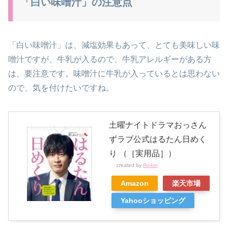
「白い味噌汁」の注意点
「白い味噌汁」は、減塩効果もあって、とても美味しい味
噌汁ですが、牛乳が入るので、牛乳アレルギーがある方
は、要注意です。味噌汁に牛乳が入っているとは思わない
ので、気を付けたいですね。
土曜ナイトドラマおっさん
ずラブ公式はるたん日めく
り （［実用品］）
created by
Rinker
Amazon
楽天市場
Yahooショッピング