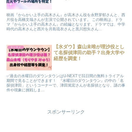
映画『からかい上手の高木さん』が高木さん役を永野芽郁さんと、西
片役を高橋文哉さんが主演で公開されています。 この映画は、ドラ
マ『からかい上手の高木さん』の続編となります。ドラマでは、中学
時代の高木さんと西片を月島琉衣さんと黒川想矢さん...
【水ダウ】森山未唯が理沙役とし
エンタメ
て名探偵津田の助手？出身大学や
経歴を調査！
✅過去の水曜日のダウンタウンはU-NEXTで31日間の無料トライアル
期間で見ることができます！ 『水曜日のダウンタウン』の中の「名
探偵津田」というコーナーで、津田篤宏さんが名探偵となり、謎の事
件や現象に挑戦しま...
スポンサーリンク