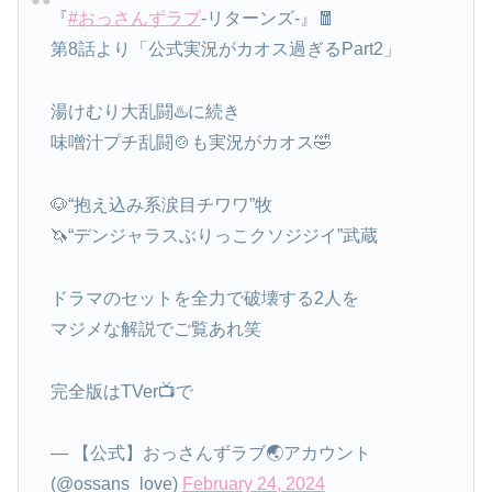
『
#おっさんずラブ
-リターンズ-』🧧
第8話より「公式実況がカオス過ぎるPart2」
湯けむり大乱闘♨️に続き
味噌汁プチ乱闘🍲も実況がカオス🤣
🐶“抱え込み系涙目チワワ”牧
🦄“デンジャラスぶりっこクソジジイ”武蔵
ドラマのセットを全力で破壊する2人を
マジメな解説でご覧あれ笑
完全版はTVer📺で
— 【公式】おっさんずラブ🌏アカウント
(@ossans_love)
February 24, 2024