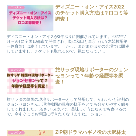
ディズニー・オン・アイス2022
エンタメ
のチケット購入方法は？口コミ等
調査！
ディズニー・オン・アイスが3年ぶりに開催されています。2022年7
月～9月に全国10都市で開催され、既に秋田と東京（代々木競技場第
一体育館）は終了しています。しかし、まだまだほかの会場では開催
していますし、チケットも取れるので、気になってい...
旅サラダ現地リポーターのジョン
エンタメ
セヨンって？年齢や経歴等を調
査！
旅サラダの韓国の現地リポーターとして登場して、かわいいと評判の
ジョンセヨンさん。現地韓国の現在の様子をとても分かりやすく紹介
してくれました。 若さいっぱいで、美味しそうになんでも食べるの
で、今すぐにでも韓国に行きたくなりますね。 ジョン...
ZIP朝ドラマハギノ役の水沢林太
エンタメ