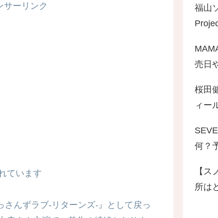
ンサーリンク
福山
Pro
MAM
売日
桜田
ィール
SEV
何？
【ス
れています
所は
おっさんずラブ-リターンズ-』として戻っ