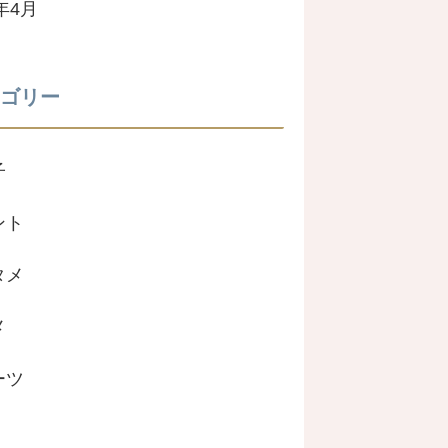
2年4月
ゴリー
子
ント
タメ
メ
ーツ