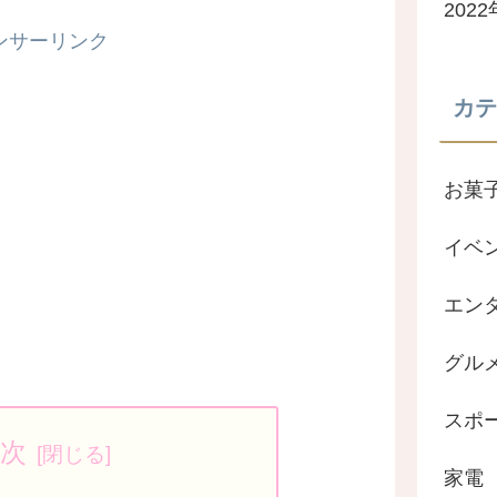
202
ンサーリンク
カテ
お菓
イベ
エン
グル
スポ
次
家電