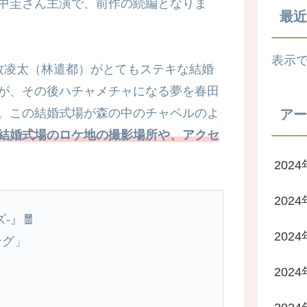
中圭さん主演で、前作の続編となりま
最近
表示
牧凌太（林遣都）がとてもステキな結婚
が、その後ハチャメチャになる夢を春田
。この結婚式場が森の中のチャペルのよ
アー
結婚式場のロケ地の撮影場所や、アクセ
2024
202
-』🧧
202
ング」
202