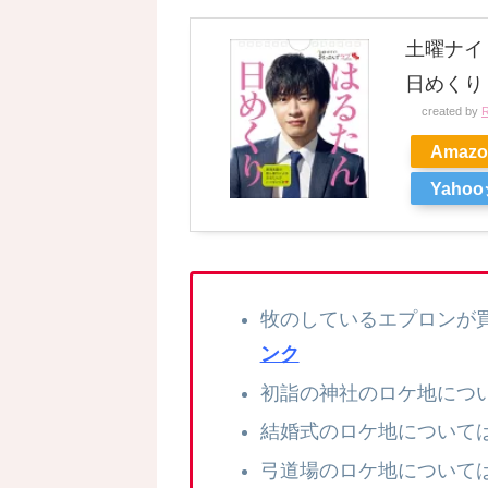
土曜ナイ
日めくり
created by
R
Amazo
Yaho
牧のしているエプロンが
ンク
初詣の神社のロケ地につ
結婚式のロケ地について
弓道場のロケ地について