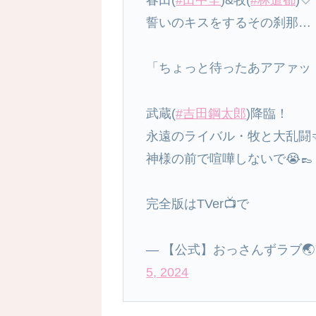
春田(
#田中圭
)&牧(
#林遣都
)🤍
誓いのキスをするその刹那…
「ちょっと待ったあアアァッ
武蔵(
#吉田鋼太郎
)降臨！
永遠のライバル・牧と大乱闘🤜
神様の前で喧嘩しないで😭👞
完全版はTVer📺で
— 【公式】おっさんずラブ🌏アカ
5, 2024