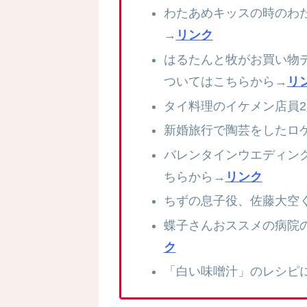
わたあめキッスの時のわ
→
リンク
はるたんと牧がお買い物
ついてはこちらから→
リ
タイ料理のイケメン店員
新婚旅行で陶芸をしたロ
バレンタインウエディン
ちらから→
リンク
ちずの息子役、佐藤大空
蝶子さんおススメの病院
ク
「白い味噌汁」のレシピ