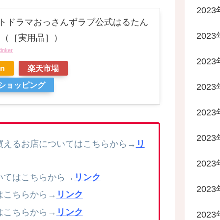
202
トドラマおっさんずラブ公式はるたん
202
 （［実用品］）
inker
202
n
楽天市場
oショッピング
202
202
202
買えるお店についてはこちらから→
リ
202
いてはこちらから→
リンク
202
はこちらから→
リンク
はこちらから→
リンク
202