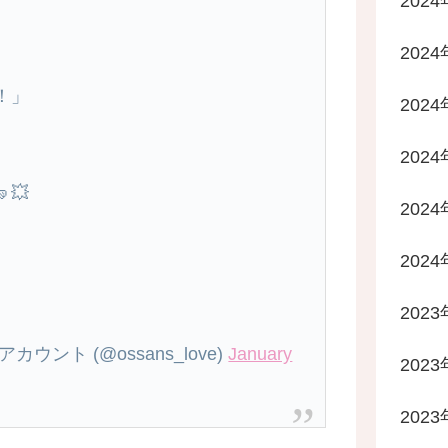
202
202
！」
202
202
💥
202
202
2023
ウント (@ossans_love)
January
2023
2023