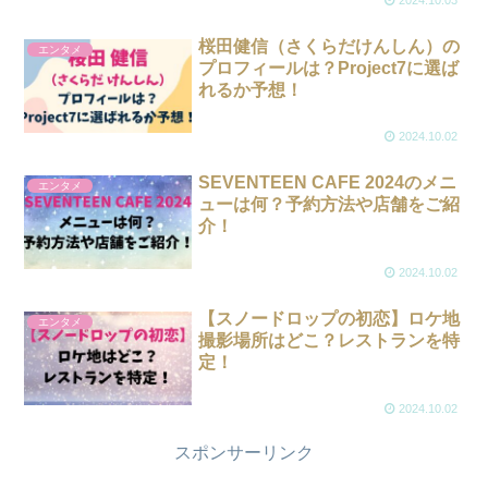
桜田健信（さくらだけんしん）の
エンタメ
プロフィールは？Project7に選ば
れるか予想！
2024.10.02
SEVENTEEN CAFE 2024のメニ
エンタメ
ューは何？予約方法や店舗をご紹
介！
2024.10.02
【スノードロップの初恋】ロケ地
エンタメ
撮影場所はどこ？レストランを特
定！
2024.10.02
スポンサーリンク