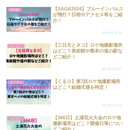
【SAGA2024】ブルーインパルス
未分類
が飛行？日程やアクセス等をご紹
介！
2024.05.24
【三日月とネコ】ロケ地撮影場所
エンタメ
はどこ？美術館や熊本の道の駅な
どご紹介！
2024.05.23
【くるり】第7話ロケ地撮影場所
エンタメ
はどこ？結婚式場を特定！
2024.05.22
【366日】土浦花火大会のロケ地
エンタメ
撮影場所はどこ？開催日等につい
てご紹介！