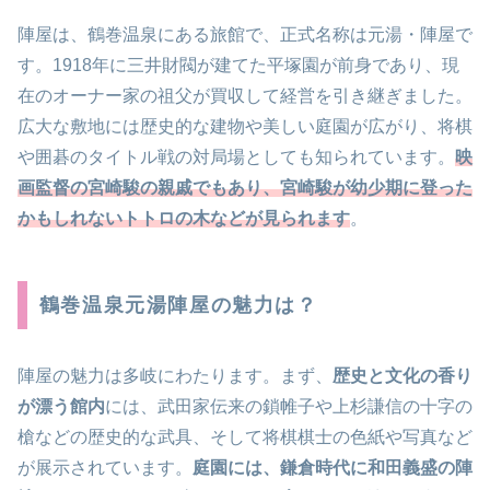
陣屋は、鶴巻温泉にある旅館で、正式名称は元湯・陣屋で
す。1918年に三井財閥が建てた平塚園が前身であり、現
在のオーナー家の祖父が買収して経営を引き継ぎました。
広大な敷地には歴史的な建物や美しい庭園が広がり、将棋
や囲碁のタイトル戦の対局場としても知られています。
映
画監督の宮崎駿の親戚でもあり、宮崎駿が幼少期に登った
かもしれないトトロの木などが見られます
。
鶴巻温泉元湯陣屋の魅力は？
陣屋の魅力は多岐にわたります。まず、
歴史と文化の香り
が漂う館内
には、武田家伝来の鎖帷子や上杉謙信の十字の
槍などの歴史的な武具、そして将棋棋士の色紙や写真など
が展示されています。
庭園には、鎌倉時代に和田義盛の陣