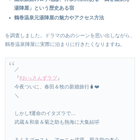
湯陣屋」という歴史ある宿
鶴巻温泉元湯陣屋の魅力やアクセス方法
を調査しました。ドラマのあのシーンを思い出しながら、
鶴巻温泉陣屋に実際に泊まりに行きたくなりますね。
／
『
#おっさんずラブ
』
今夜ついに、春田＆牧の新婚旅行🧳❤️
＼
しかし❗️運命のイタズラで…
武蔵＆和泉＆菊之助も熱海に大集結🤣
ろくろゴースト、アーニャ武蔵、菊之助の本心、