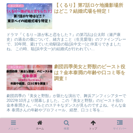
【くるり】第7話ロケ地撮影場所
エンタメ
はどこ？結婚式場を特定！
ドラマ『くるり～誰が私と恋をした？』の第7話は公太郎（瀬戸康
史）の過去の傷について、緒方まこと（生見愛瑠）のファインプレー
で、10年間、避けていた幼馴染の聡(浜中文一)と仲直りできました
ね。 この時、聡(浜中文一)の結婚式が行われてい...
劇団四季美女と野獣のビースト役
エンタメ
は？金本泰潤の年齢や口コミ等を
調査！
劇団四季の『美女と野獣』が新たな演出で、舞浜アンフィシアターで
2022年10月より開幕しました。この『美女と野獣』のビースト役の
金本泰潤さん。ベルとのステキなダンスが見ものですよね。そんな金
本 泰潤さんの年齢やプロフィール、経歴、口コミ等を...
WBCオープニングの光の演習
エンタメ
メニュー
ホーム
検索
トップ
サイドバー