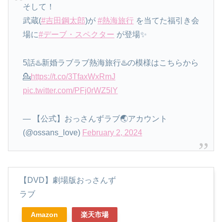
そして！
武蔵(
#吉田鋼太郎
)が
#熱海旅行
を当てた福引き会
場に
#デーブ・スペクター
が登場✨
5話♨️新婚ラブラブ熱海旅行♨️の模様はこちらから
💁
https://t.co/3TfaxWxRmJ
pic.twitter.com/PFj0rWZ5lY
— 【公式】おっさんずラブ🌏アカウント
(@ossans_love)
February 2, 2024
【DVD】劇場版おっさんず
ラブ
Amazon
楽天市場