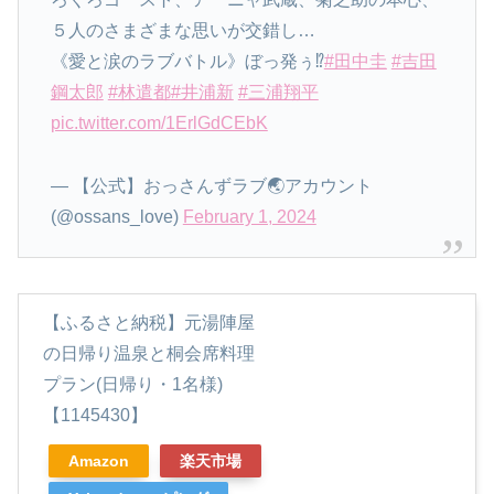
５人のさまざまな思いが交錯し…
《愛と涙のラブバトル》ぼっ発ぅ⁉️
#田中圭
#吉田
鋼太郎
#林遣都
#井浦新
#三浦翔平
pic.twitter.com/1ErlGdCEbK
— 【公式】おっさんずラブ🌏アカウント
(@ossans_love)
February 1, 2024
【ふるさと納税】元湯陣屋
の日帰り温泉と桐会席料理
プラン(日帰り・1名様)
【1145430】
Amazon
楽天市場