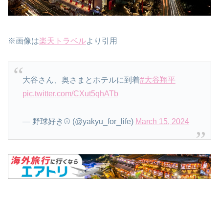
※画像は
楽天トラベル
より引用
大谷さん、奥さまとホテルに到着
#大谷翔平
pic.twitter.com/CXut5qhATb
— 野球好き⚾ (@yakyu_for_life)
March 15, 2024