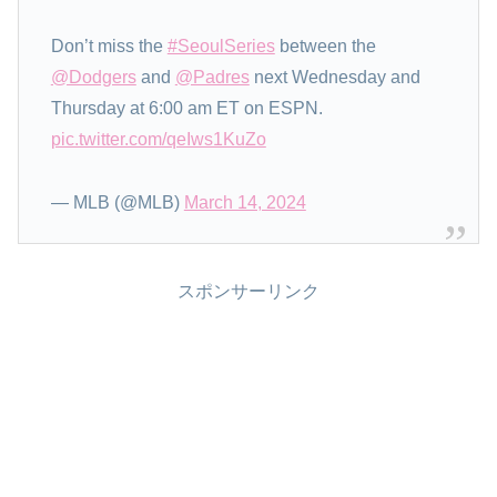
Don’t miss the
#SeoulSeries
between the
@Dodgers
and
@Padres
next Wednesday and
Thursday at 6:00 am ET on ESPN.
pic.twitter.com/qeIws1KuZo
— MLB (@MLB)
March 14, 2024
スポンサーリンク