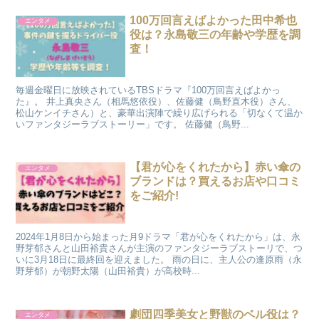
100万回言えばよかった田中希也
エンタメ
役は？永島敬三の年齢や学歴を調
査！
毎週金曜日に放映されているTBSドラマ『100万回言えばよかっ
た』。 井上真央さん（相馬悠依役）、佐藤健（鳥野直木役）さん、
松山ケンイチさん）と、豪華出演陣で繰り広げられる「切なくて温か
いファンタジーラブストーリー」です。 佐藤健（鳥野...
【君が心をくれたから】赤い傘の
エンタメ
ブランドは？買えるお店や口コミ
をご紹介!
2024年1月8日から始まった月9ドラマ「君が心をくれたから」は、永
野芽郁さんと山田裕貴さんが主演のファンタジーラブストーリで、つ
いに3月18日に最終回を迎えました。 雨の日に、主人公の逢原雨（永
野芽郁）が朝野太陽（山田裕貴）が高校時...
劇団四季美女と野獣のベル役は？
エンタメ