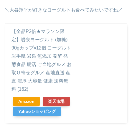
＼大谷翔平が好きなヨーグルトも食べてみたいですね／
【全品P2倍★マラソン限
定】岩泉ヨーグルト (加糖)
90gカップ×12個 ヨーグルト
岩手県 岩泉 無添加 発酵 発
酵食品 腸活 ご当地グルメ お
取り寄せグルメ 産地直送 産
直 濃厚 大容量 健康 送料無
料 (162)
Amazon
楽天市場
Yahooショッピング