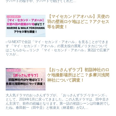
デパートの様子や、デパートで助けてくれた...
【マイセカンドアオハル】天使の
エンタメ
羽の壁画ロケ地はどこ？アクセス
等を調査！
✅U-NEXTで全話「マイ・セカンド・アオハル」を見ることができま
す 「マイ・セカンド・アオハル」の寛太役の濱尾ノリタカについて
はこちらから→リンク 「マイ・セカンド・アオハル」第2話で広瀬ア
リスが...
【おっさんずラブ】初詣神社のロ
エンタメ
ケ地撮影場所はどこ？多摩川浅間
神社について調査！
大人気ドラマのおっさんずラブが、「おっさんずラブ-リターンズ-」
として、2024年1月に戻ってきました。この人気ドラマは、田中圭さ
ん主演で、前作の続編となります。第一話の初詣シーンは印象的でし
たね。春田創一（田中圭）と牧凌太（林遣都）が2人...