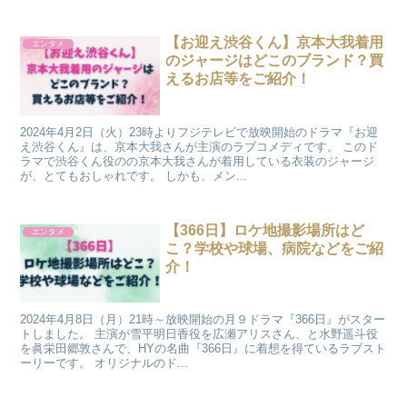
【お迎え渋谷くん】京本大我着用
エンタメ
のジャージはどこのブランド？買
えるお店等をご紹介！
2024年4月2日（火）23時よりフジテレビで放映開始のドラマ『お迎
え渋谷くん』は、京本大我さんが主演のラブコメディです。 このド
ラマで渋谷くん役のの京本大我さんが着用している衣装のジャージ
が、とてもおしゃれです。 しかも、メン...
【366日】ロケ地撮影場所はど
エンタメ
こ？学校や球場、病院などをご紹
介！
2024年4月8日（月）21時～放映開始の月９ドラマ『366日』がスター
トしました。 主演が雪平明日香役を広瀬アリスさん、と水野遥斗役
を眞栄田郷敦さんで、HYの名曲『366日』に着想を得ているラブスト
ーリーです。 オリジナルのド...