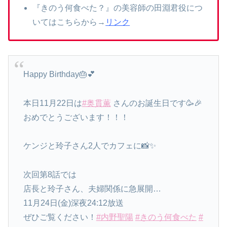
『きのう何食べた？』の美容師の田淵君役につ
いてはこちらから→
リンク
Happy Birthday🎂💕
本日11月22日は
#奥貫薫
さんのお誕生日です🥳🎉
おめでとうございます！！！
ケンジと玲子さん2人でカフェに📸✨
次回第8話では
店長と玲子さん、夫婦関係に急展開…
11月24日(金)深夜24:12放送
ぜひご覧ください！
#内野聖陽
#きのう何食べた
#