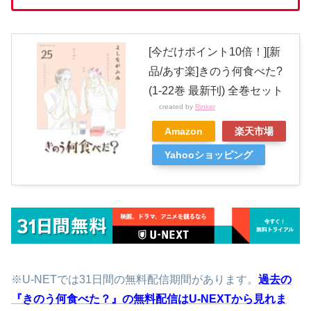
[今だけポイント10倍！][新
品/あす楽]きのう何食べた?
(1-22巻 最新刊) 全巻セット
created by
Rinker
Amazon
楽天市場
Yahooショッピング
※U-NETでは31日間の無料配信期間があります。
過去の
『きのう何食べた？』の無料配信はU-NEXTから見れま