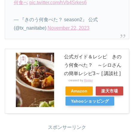
何食べ
pic.twitter.com/hVb4Srkes6
— 『きのう何食べた？ season2』 公式
(@tx_nanitabe)
November 22, 2023
公式ガイド＆レシピ きの
う何食べた？ ～シロさん
の簡単レシピ3～ [ 講談社 ]
created by
Rinker
Amazon
楽天市場
Yahooショッピング
スポンサーリンク