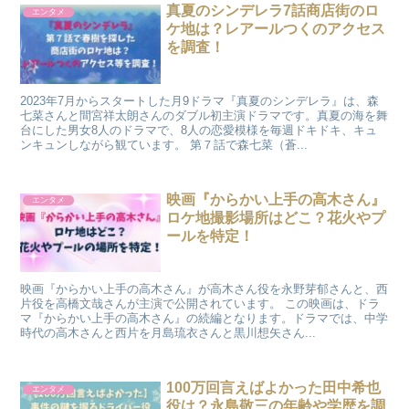
真夏のシンデレラ7話商店街のロ
エンタメ
ケ地は？レアールつくのアクセス
を調査！
2023年7月からスタートした月9ドラマ『真夏のシンデレラ』は、森
七菜さんと間宮祥太朗さんのダブル初主演ドラマです。真夏の海を舞
台にした男女8人のドラマで、8人の恋愛模様を毎週ドキドキ、キュ
ンキュンしながら観ています。 第７話で森七菜（蒼...
映画『からかい上手の高木さん』
エンタメ
ロケ地撮影場所はどこ？花火やプ
ールを特定！
映画『からかい上手の高木さん』が高木さん役を永野芽郁さんと、西
片役を高橋文哉さんが主演で公開されています。 この映画は、ドラ
マ『からかい上手の高木さん』の続編となります。ドラマでは、中学
時代の高木さんと西片を月島琉衣さんと黒川想矢さん...
100万回言えばよかった田中希也
エンタメ
役は？永島敬三の年齢や学歴を調