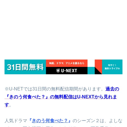
※U-NETでは31日間の無料配信期間があります。
過去の
『きのう何食べた？』の無料配信はU-NEXTから見れま
す
。
人気ドラマ
『
きのう何食べた？
』
のシーズン２は、よしな