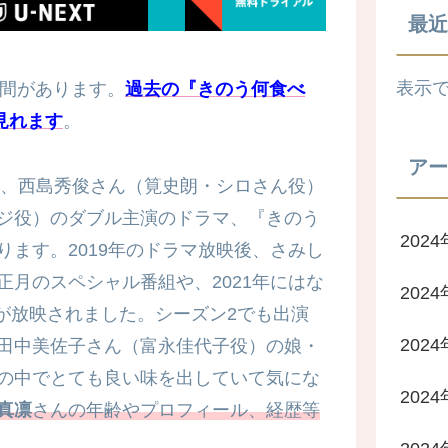
最近
表示
期間があります。
過去の『きのう何食べ
見れます
。
アー
た、西島秀俊さん（筧史朗・シロさん役）
ジ役）のダブル主演のドラマ、『きのう
2024
ます。2019年のドラマ放映後、さみし
月のスペシャル番組や、2021年にはな
202
」が放映されました。シーズン2でも出演
202
田中美佐子さん（富永佳代子役）の娘・
の中でとても良い味を出していて気にな
202
真凛
さんの年齢やプロフィール、経歴等