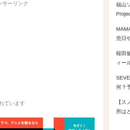
ンサーリンク
福山
Pro
MAM
売日
桜田
ィール
SEV
何？
【ス
れています
所は