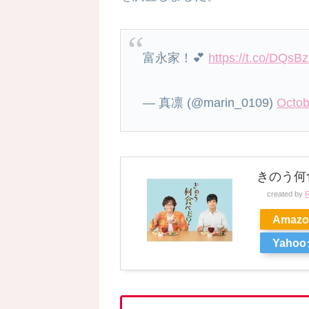
富永家！💕
https://t.co/DQsB
— 真凛 (@marin_0109)
Octob
きのう何食
created by
R
Amazo
Yaho