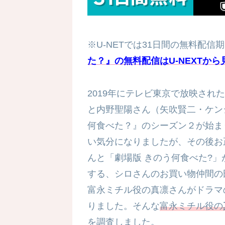
※U-NETでは31日間の無料配信
た？』の無料配信はU-NEXTから
2019年にテレビ東京で放映され
と内野聖陽さん（矢吹賢二・ケン
何食べた？』のシーズン２が始まり
い気分になりましたが、その後お正
んと「劇場版 きのう何食べた?
する、シロさんのお買い物仲間の
富永ミチル役の真凛さんがドラマ
りました。そんな
富永ミチル役の
を調査しました。