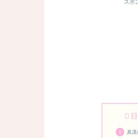
スポ
目
真凛