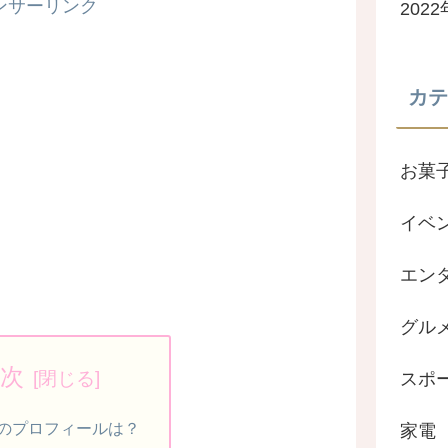
ンサーリンク
202
カテ
お菓
イベ
エン
グル
次
スポ
のプロフィールは？
家電