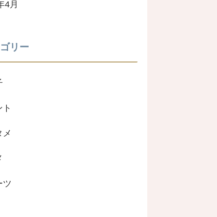
2年4月
ゴリー
子
ント
タメ
メ
ーツ