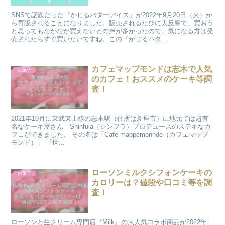
SNSで話題だった『かじるバターアイス』が2022年9月20日（火）か
ら再販されることになりました。販売されるたびに大反響で、買おう
と思ってもなかなか買えないとの声が多かったので、気になる方は発
売されたらすぐ買いたいですね。この『かじるバタ...
カフェマップモンドは志木で人気
お菓子
のカフェ！おススメのケーキ等調
査！
2021年10月に東武東上線の志木駅（住所は新座市）に地元では超有
名なケーキ屋さん Shinfula（シンフラ）プロデュースのステキなカ
フェができました。 その名は「Cafe mappemonnde（カフェマップ
モンド）」 『世...
ローソンミルクシフォンケーキの
お菓子
カロリーは？値段や口コミ等を調
査！
ローソンと生クリーム専門店『Milk』の大人気コラボ商品が2022年