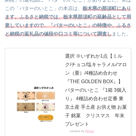
この「バターのいとこ」の本店は、
栃木県の那須町にあり
ます。ふるさと納税では、栃木県那須町の延齢品として用
意していますので、「バターのいとこ」の特徴や、ふるさ
と納税の返礼品の値段や口コミ等について調査し
ました。
選択 ※いずれか1点【ミル
ク/チョコ/塩キャラメル/マロ
ン（栗）/4種詰め合わせ
『THE GOLDEN BOX』】
バターのいとこ 『1箱 3個入
り』 4種詰め合わせ定番 東
京土産 手土産 お供え物 お菓
子 銘菓 クリスマス 年末
プレゼント
created by
Rinker