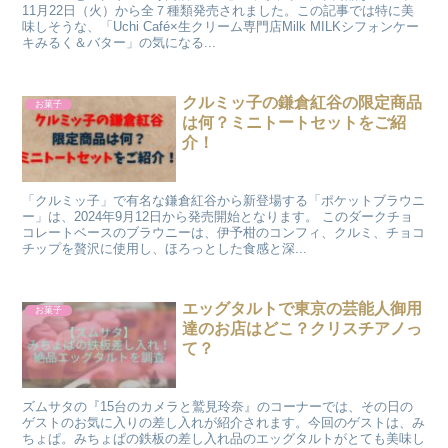
11月22日（火）から全７種類発売されました。この記事では特に美
味しそうな、「Uchi Café×生クリーム専門店Milk MILKシフォンケー
キみるく＆バター」の気になる...
クルミッ子の鎌倉紅谷の限定商品
お菓子
は何？ミニトートセットをご紹
介！
「クルミッ子」で有名な鎌倉紅谷から新登場する「ポケットブラウニ
ー」は、2024年9月12日から発売開始となります。 このダークチョ
コレートベースのブラウニーは、伊予柑のコンフィ、クルミ、チョコ
チップを贅沢に使用し、ほろっとした食感と深...
エッグタルトで東京の芸能人御用
お菓子
達のお店はどこ？クリスチアノっ
て？
ズムサタの『15台のカメラと鷲見玲奈』のコーナーでは、その日の
ゲストのお気に入りの差し入れが紹介されます。今回のゲストは、み
ちょぱ。みちょぱの鉄板の差し入れ品のエッグタルトがとても美味し