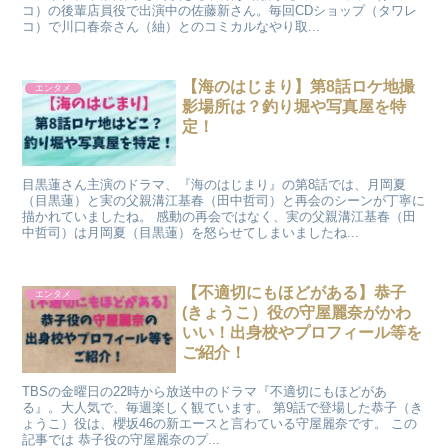
コ）の後輩店員役で出演中の佐藤新さん。毎回CDショップ（タワレ
コ）で川口春奈さん（紬）とのコミカルなやり取...
【海のはじまり】第8話ロケ地撮
エンタメ
影場所は？釣り堀や写真屋を特
定！
目黒蓮さん主演のドラマ、『海のはじまり』の第8話では、月岡夏
（目黒蓮）と実の父親溝江基春（田中哲司）と再会のシーンが丁寧に
描かれていましたね。 感動の再会ではなく、実の父親溝江基春（田
中哲司）は月岡夏（目黒蓮）を怒らせてしまいましたね...
【不適切にもほどがある】恭子
エンタメ
(きょうこ）役の守屋麗奈がかわ
いい！出身校やプロフィール等を
ご紹介！
TBSの金曜日の22時から放送中のドラマ『不適切にもほどがあ
る』。大人気で、毎週楽しく観ています。 第9話で登場した恭子（き
ょうこ）役は、櫻坂46の新エースと言わている守屋麗奈です。 この
記事では 恭子役の守屋麗奈のプ...