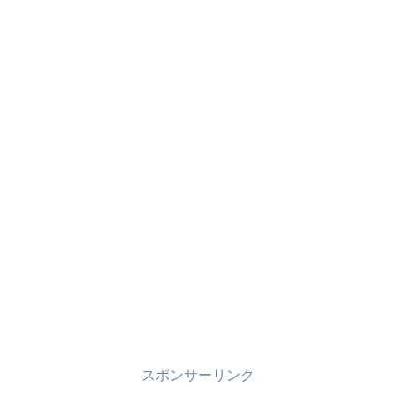
スポンサーリンク