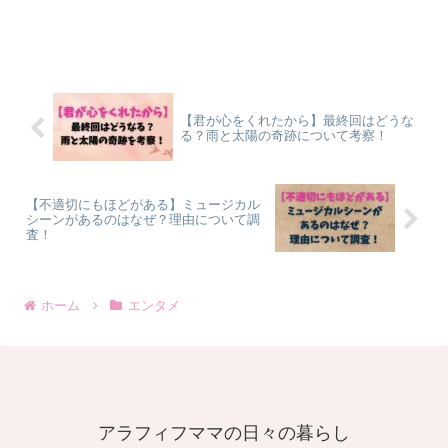
【君が心をくれたから】最終回はどうな
る？雨と太陽の奇跡について考察！
【不適切にもほどがある】ミュージカル
シーンがあるのはなぜ？理由について調
査！
ホーム
エンタメ
アラフィフママの日々の暮らし