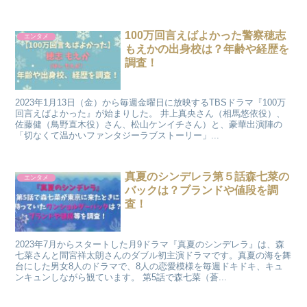
100万回言えばよかった警察穂志
エンタメ
もえかの出身校は？年齢や経歴を
調査！
2023年1月13日（金）から毎週金曜日に放映するTBSドラマ『100万
回言えばよかった』が始まりした。 井上真央さん（相馬悠依役）、
佐藤健（鳥野直木役）さん、松山ケンイチさん）と、豪華出演陣の
「切なくて温かいファンタジーラブストーリー」...
真夏のシンデレラ第５話森七菜の
エンタメ
バックは？ブランドや値段を調
査！
2023年7月からスタートした月9ドラマ『真夏のシンデレラ』は、森
七菜さんと間宮祥太朗さんのダブル初主演ドラマです。真夏の海を舞
台にした男女8人のドラマで、8人の恋愛模様を毎週ドキドキ、キュ
ンキュンしながら観ています。 第5話で森七菜（蒼...