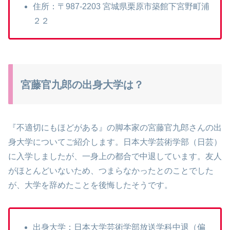
住所：〒987-2203 宮城県栗原市築館下宮野町浦
２２
宮藤官九郎の出身大学は？
『不適切にもほどがある』の脚本家の宮藤官九郎さんの出
身大学についてご紹介します。日本大学芸術学部（日芸）
に入学しましたが、一身上の都合で中退しています。友人
がほとんどいないため、つまらなかったとのことでした
が、大学を辞めたことを後悔したそうです。
出身大学：日本大学芸術学部放送学科中退（偏