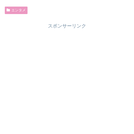
エンタメ
スポンサーリンク