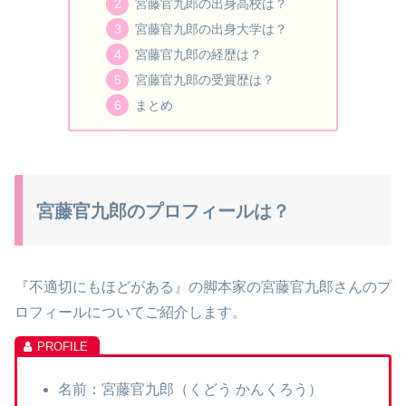
宮藤官九郎の出身高校は？
宮藤官九郎の出身大学は？
宮藤官九郎の経歴は？
宮藤官九郎の受賞歴は？
まとめ
宮藤官九郎のプロフィールは？
『不適切にもほどがある』の脚本家の宮藤官九郎さんのプ
ロフィールについてご紹介します。
名前：宮藤官九郎（くどう かんくろう）