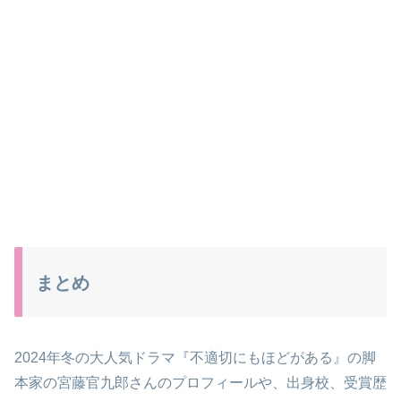
まとめ
2024年冬の大人気ドラマ『不適切にもほどがある』の脚
本家の宮藤官九郎さんのプロフィールや、出身校、受賞歴