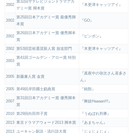
第32回ザテレビジョンドラマアカ
2002
『木更津キャッツアイ』
デミー賞 脚本賞
第25回日本アカデミー賞 最優秀脚
2002
『GO』
本賞
第26回日本アカデミー賞 優秀脚本
2002
『ピンポン』
賞
2002
第53回芸術選奨新人賞 放送部門
『木更津キャッツアイ』
第41回ゴールデン・アロー賞 特別
2003
賞
『真夜中の弥次さん喜多さ
2005
新藤兼人賞 金賞
ん』
2005
第49回岸田國士戯曲賞
『鈍獣』
第31回日本アカデミー賞 優秀脚本
2007
『舞妓Haaaan!!!』
賞
2010
第29回向田邦子賞
『うぬぼれ刑事』
2013
東京ドラマアウォード2013 脚本賞
『あまちゃん』
2013
ユーキャン新語・流行語大賞
「じぇじぇじぇ」