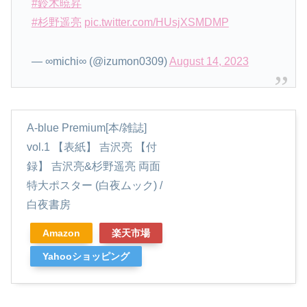
#鈴木暁昇
#杉野遥亮
pic.twitter.com/HUsjXSMDMP
— ∞michi∞ (@izumon0309)
August 14, 2023
A-blue Premium[本/雑誌]
vol.1 【表紙】 吉沢亮 【付
録】 吉沢亮&杉野遥亮 両面
特大ポスター (白夜ムック) /
白夜書房
Amazon
楽天市場
Yahooショッピング