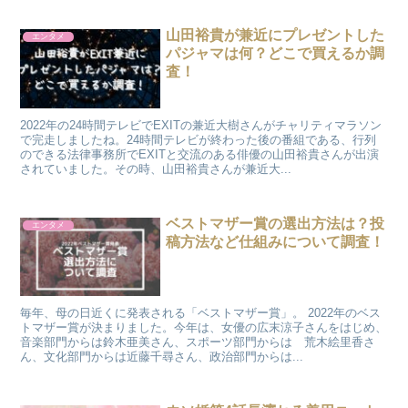
山田裕貴が兼近にプレゼントした
エンタメ
パジャマは何？どこで買えるか調
査！
2022年の24時間テレビでEXITの兼近大樹さんがチャリティマラソン
で完走しましたね。24時間テレビが終わった後の番組である、行列
のできる法律事務所でEXITと交流のある俳優の山田裕貴さんが出演
されていました。その時、山田裕貴さんが兼近大...
ベストマザー賞の選出方法は？投
エンタメ
稿方法など仕組みについて調査！
毎年、母の日近くに発表される「ベストマザー賞」。 2022年のベス
トマザー賞が決まりました。今年は、女優の広末涼子さんをはじめ、
音楽部門からは鈴木亜美さん、スポーツ部門からは 荒木絵里香さ
ん、文化部門からは近藤千尋さん、政治部門からは...