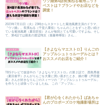
ウソ婚第4話長濱ねる着用ニット
エンタメ
ベストは？ブランドやお店などを
調査！
2023年7月11日（火）23時からスタートした菊池風磨主演のドラマ、
『ウソ婚』。長濱ねる（千堂八重役）ちゃんのことをずっと思い続け
ている菊池風磨（夏目匠役）さんが毎回とても可愛いですよね。そし
て、第4話では親友の渡辺翔太（進藤将暉役）さん...
【さよならマエストロ】りんごの
エンタメ
アップルシュトゥルーデルとは？
おススメのお店をご紹介！
TBSテレビで放送中の『さよならマエストロ』の第２話で、西島秀俊
（夏目俊平）さんがりんごを大量に買い過ぎたとき、娘の響（芦田愛
菜）さんが好きなりんごのスィーツの「アップルシュトゥルーデル」
を作ろうと頑張っていましたね。 この「アップル...
【君が心をくれたから】ばあちゃ
エンタメ
んのプロポーズロケ地撮影場所は