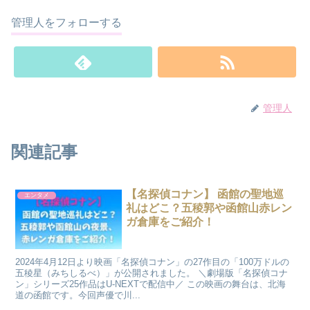
管理人をフォローする
管理人
関連記事
【名探偵コナン】 函館の聖地巡
エンタメ
礼はどこ？五稜郭や函館山赤レン
ガ倉庫をご紹介！
2024年4月12日より映画「名探偵コナン」の27作目の「100万ドルの
五稜星（みちしるべ）」が公開されました。 ＼劇場版「名探偵コナ
ン」シリーズ25作品はU-NEXTで配信中／ この映画の舞台は、北海
道の函館です。今回声優で川...