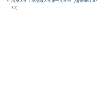
出身大学：早稲田大学第一文学部（偏差値67.5～
70）