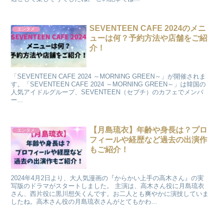
SEVENTEEN CAFE 2024のメニ
エンタメ
ューは何？予約方法や店舗をご紹
介！
「SEVENTEEN CAFE 2024 ～MORNING GREEN～」が開催されま
す。「SEVENTEEN CAFE 2024 ～MORNING GREEN～」は韓国の
人気アイドルグループ、SEVENTEEN（セブチ）のカフェでメンバ
ー...
【月島琉衣】年齢や身長は？プロ
エンタメ
フィールや経歴など過去の出演作
もご紹介！
2024年4月2日より、大人気漫画の『からかい上手の高木さん』の実
写版のドラマがスタートしました。 主演は、高木さん役に月島琉衣
さん、西片役に黒川想矢くんです。お二人とも爽やかに演技していま
したね。高木さん役の月島琉衣さんがとてもかわ...