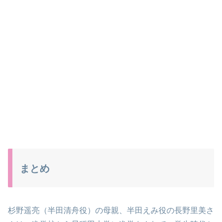
まとめ
杉野遥亮（半田清舟役）の母親、半田えみ役の長野里美さ