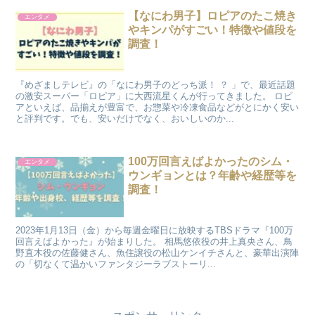
【なにわ男子】ロピアのたこ焼き
エンタメ
やキンパがすごい！特徴や値段を
調査！
『めざましテレビ』の「なにわ男子のどっち派！ ？ 」で、最近話題
の激安スーパー「ロピア」に大西流星くんが行ってきました。 ロピ
アといえば、品揃えが豊富で、お惣菜や冷凍食品などがとにかく安い
と評判です。でも、安いだけでなく、おいしいのか...
100万回言えばよかったのシム・
エンタメ
ウンギョンとは？年齢や経歴等を
調査！
2023年1月13日（金）から毎週金曜日に放映するTBSドラマ『100万
回言えばよかった』が始まりした。 相馬悠依役の井上真央さん、鳥
野直木役の佐藤健さん、魚住譲役の松山ケンイチさんと、豪華出演陣
の「切なくて温かいファンタジーラブストーリ...