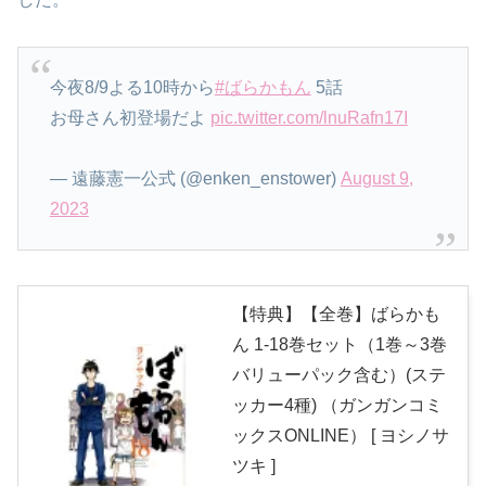
今夜8/9よる10時から
#ばらかもん
5話
お母さん初登場だよ
pic.twitter.com/lnuRafn17I
— 遠藤憲一公式 (@enken_enstower)
August 9,
2023
【特典】【全巻】ばらかも
ん 1-18巻セット（1巻～3巻
バリューパック含む）(ステ
ッカー4種) （ガンガンコミ
ックスONLINE） [ ヨシノサ
ツキ ]