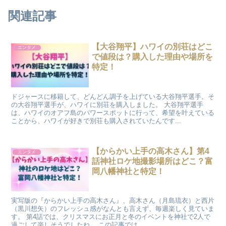
関連記事
【大谷翔平】ハワイの別荘はどこ
エンタメ
で値段は？購入した理由や場所を
特定！
ドジャースに移籍して、どんどん調子を上げている大谷翔平選手。そ
の大谷翔平選手が、ハワイに別荘を購入しました。 大谷翔平選手
は、ハワイのオアフ島のパワースポットに行って、希望を叶えている
ことから、ハワイが好きで別荘も購入されていたんです...
【からかい上手の高木さん】第4
エンタメ
話神社ロケ地撮影場所はどこ？富
岡八幡神社と特定！
実写版の『からかい上手の高木さん』、高木さん（月島琉衣）と西片
（黒川想矢）のフレッシュ感がなんとも言えず、毎週楽しく見ていま
す。 第4話では、クリスマスにお正月と冬のイベントを神社で2人で
過ごして楽しそうでしたね。 この記事では...