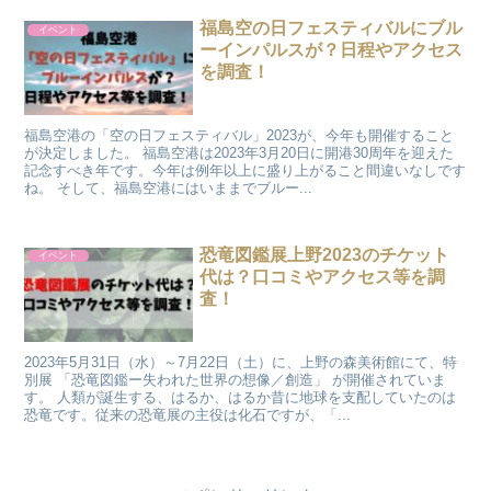
福島空の日フェスティバルにブル
イベント
ーインパルスが？日程やアクセス
を調査！
福島空港の「空の日フェスティバル」2023が、今年も開催すること
が決定しました。 福島空港は2023年3月20日に開港30周年を迎えた
記念すべき年です。今年は例年以上に盛り上がること間違いなしです
ね。 そして、福島空港にはいままでブルー...
恐竜図鑑展上野2023のチケット
イベント
代は？口コミやアクセス等を調
査！
2023年5月31日（水）～7月22日（土）に、上野の森美術館にて、特
別展 「恐竜図鑑ー失われた世界の想像／創造」 が開催されていま
す。 人類が誕生する、はるか、はるか昔に地球を支配していたのは
恐竜です。従来の恐竜展の主役は化石ですが、「...