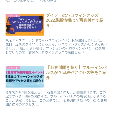
た。 この記事では、 「のしろみな...
ダイソーのハロウィングッズ
イベント
2022最新情報は？写真付きで紹
介！
東京ディズニーランドでもハロウィンイベントが開始しましたね。
先日、近所のダイソーに行ったら、ハロウィングッズがたくさんあり
ました。 娘が小さい頃は、マンションのハロウィンイベントに参加
していたので、玄関をハロウィングッズで装飾したり、...
【石巻川開き祭り】ブルーインパ
イベント
ルスが？日程やアクセス等をご紹
介！
今年で第101回を迎える、『石巻川開き祭り』が開催されます。この
記念すべき101回のお祭りに、ブルーインパルスの展示飛行がされる
ことが決定しました。 この記事では、 石巻川開き祭りの日程 石巻川
開き祭りのアクセス ...