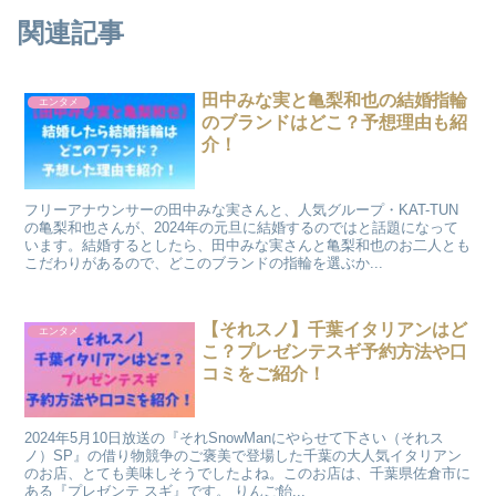
関連記事
田中みな実と亀梨和也の結婚指輪
エンタメ
のブランドはどこ？予想理由も紹
介！
フリーアナウンサーの田中みな実さんと、人気グループ・KAT-TUN
の亀梨和也さんが、2024年の元旦に結婚するのではと話題になって
います。結婚するとしたら、田中みな実さんと亀梨和也のお二人とも
こだわりがあるので、どこのブランドの指輪を選ぶか...
【それスノ】千葉イタリアンはど
エンタメ
こ？プレゼンテスギ予約方法や口
コミをご紹介！
2024年5月10日放送の『それSnowManにやらせて下さい（それス
ノ）SP』の借り物競争のご褒美で登場した千葉の大人気イタリアン
のお店、とても美味しそうでしたよね。このお店は、千葉県佐倉市に
ある『プレゼンテ スギ』です。 りんご飴...