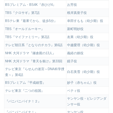
BSプレミアム・BS4K『赤ひげ4』
お芳役
TBS『クロサギ』第7話
根岸真亜子役
BSテレ東『最果てから、徒歩5分』
幸田すもも（幼少期）役
TBS『オールドルーキー』
新町明紗役
TBS『マイファミリー』第2話
友果（幼少期）役
テレビ朝日系『となりのチカラ』第6話
中越愛理（幼少期）役
NHK 大河ドラマ『鎌倉殿の13人』
義経の娘役
NHK 大河ドラマ『青天を衝け』第33回
鏡子役
テレビ東京『らせんの迷宮～DNA科学捜
白石美雪（幼少期）役
査～』第4話
BSプレミアム『平成細雪』
妙子（赤ちゃん）役
テレビ東京『二つの祖国』
ベティ役
ヤンヤン役・ビレジアンダ
『パニパニパイナ！２』
ンサー役
『パニパニパイナ！』
ヤンヤン役