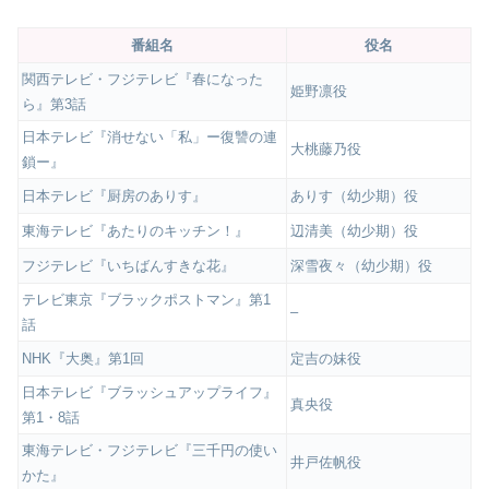
番組名
役名
関西テレビ・フジテレビ『春になった
姫野凛役
ら』第3話
日本テレビ『消せない「私」ー復讐の連
大桃藤乃役
鎖ー』
日本テレビ『厨房のありす』
ありす（幼少期）役
東海テレビ『あたりのキッチン！』
辺清美（幼少期）役
フジテレビ『いちばんすきな花』
深雪夜々（幼少期）役
テレビ東京『ブラックポストマン』第1
–
話
NHK『大奥』第1回
定吉の妹役
日本テレビ『ブラッシュアップライフ』
真央役
第1・8話
東海テレビ・フジテレビ『三千円の使い
井戸佐帆役
かた』