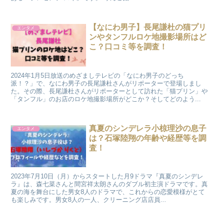
【なにわ男子】長尾謙杜の猫プリ
エンタメ
ンやタンフルロケ地撮影場所はど
こ？口コミ等を調査！
2024年1月5日放送のめざましテレビの「なにわ男子のどっち
派！？」で、なにわ男子の長尾謙杜さんがリポーターで登場しまし
た。その際、長尾謙杜さんがリポーターとして訪れた「猫プリン」や
「タンフル」のお店のロケ地撮影場所がどこか？そしてどのよう...
真夏のシンデレラ小椋理沙の息子
エンタメ
は？石塚陸翔の年齢や経歴等を調
査！
2023年7月10日（月）からスタートした月9ドラマ『真夏のシンデレ
ラ』は、森七菜さんと間宮祥太朗さんのダブル初主演ドラマです。真
夏の海を舞台にした男女8人のドラマで、これからの恋愛模様がとて
も楽しみです。男女8人の一人、クリーニング店店員...