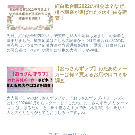
紅白歌合戦2022の司会は？なぜ
エンタメ
橋本環奈が選ばれたのか理由を調
査！
先日、紅白歌合戦2022の、観覧申し込みの応募も始まり、司会者も
決まりました。観覧応募はこちらの記事から⇒紅白歌合戦2022の観
覧応募はいつまで？応募方法や当選通知を調査！ 通常、紅白歌合戦
の司会者は、その年や翌年にNHKの大河ドラマや朝...
【おっさんずラブ】わたあめメー
エンタメ
カーは何？買えるお店や口コミを
調査！
大人気ドラマのおっさんずラブが、「おっさんずラブ-リターンズ-」
として2024年1月からスタートしましたね。おっさんずラブ-リターン
ズ-」は、はるたんこと、田中圭さん主演で牧（林遣都）や、周りの
人とのやりとりがとてもおもしろいですよね。 ...
スポンサーリンク