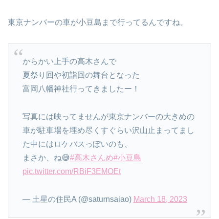
東京ナンバーの車が小豆島まで行ってるんですね。
からかい上手の高木さんで
夏祭り回や初詣回の舞台となった
富岡八幡神社行ってきましたー！
写真には映ってませんが東京ナンバーの大きめの
車が駐車場を埋め尽くすぐらい沢山止まってまし
た中にはロケバスっぽいのも、
まさか、ね😅
#高木さんめ
#小豆島
pic.twitter.com/RBiF3EMOEt
— 土星の住民A (@saturnsaiao)
March 18, 2023