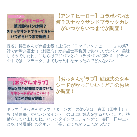
【アンチヒーロー】コラボパンは
エンタメ
何？スナックサンドブラックカレ
ーがいつからいつまでか調査！
長谷川博己さんが弁護士役で主演のドラマ『アンチヒーロー』の第7
話で赤峰弁護士（北村匠海）が弁護士事務所で食べていたパン、美味
しそうでしたね。こちらはフジパンとのコラボパンの第3弾。ドラマ
の中では「ブラック」までしか見れなかったのでどんなパン...
【おっさんずラブ】結婚式のタキ
エンタメ
シードがかっこいい！どこのお店
か調査！
ドラマ「おっさんずラブ リターンズ」の第6話は、春田（田中圭）と
牧（林遣都）がバレンタインデーの日に結婚式をするということ、準
備をしていましたね。バレンタインウェディングで、春田（田中圭）
と牧（林遣都）のタキシード姿、とてもかっこよかったで...