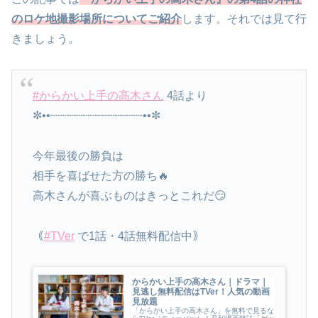
のロケ地撮影場所についてご紹介
します。それでは見て行
きましょう。
#からかい上手の高木さん
4話より
✼••┈┈┈┈┈┈┈┈┈┈┈┈┈••✼
今年最後の勝負は
相手を喜ばせた方の勝ち🔥
高木さんが喜ぶものはきっとこれだ😏
｟
#TVer
で1話・4話無料配信中｠
からかい上手の高木さん｜ドラマ｜
見逃し無料配信はTVer！人気の動画
見放題
「からかい上手の高木さん」を無料で見るな