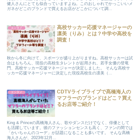
健人さんにとても似合っていますよね。このおしゃれでかっこいいメ
ガネがどこのブランドで買えるお店がどこかについて調...
高校サッカー応援マネージャーの
エンタメ
凛美（りみ）とは？中学や高校を
調査！
秋から冬に向けて、スポーツが盛り上がりますね。高校サッカーは試
合はもちろん、現役の高校生タレントが起用され、若手女優の登竜
門、高校サッカー応援マネージャーが決定しました。 そんな高校サ
ッカー応援マネージャーに決定した現役高校生の凛美（...
CDTVライブライブで髙橋海人の
エンタメ
マフラーのブランドはどこ？買え
るお店等ご紹介！
King & Princeの髙橋海人さん、歌やダンスだけでなく、俳優として
も活躍しています。彼のファッションセンスも高く、ファンの間では
「かいちゃんのコーデ」が話題になることも多いです。 そんな髙橋
海人さんが、2023年12月...