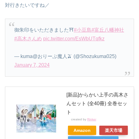
対行きたいですね／
御朱印をいただきました⛩
#小豆島
#富丘八幡神社
#高木さんめ
pic.twitter.com/EsWbUTqfkz
— kuma@おりーぶ魔人🫒 (@Shozukuma025)
January 7, 2024
[新品]からかい上手の高木さ
んセット (全40冊) 全巻セッ
ト
created by
Rinker
Amazon
楽天市場