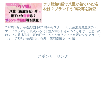
ウソ婚第8話で八重が着ていた浴
エンタメ
衣は？ブランドや値段等を調査！
2023年7月、毎週火曜日の23時からスタートした菊池風磨主演のドラ
マ、『ウソ婚』。長濱ねる（千堂八重役）さんのことをずっと思い続
けている菊池風磨（夏目匠役）さんが毎回とても可愛いですよね。そ
して、第8話では幼馴染の健斗（黒羽麻璃央）が10...
スポンサーリンク