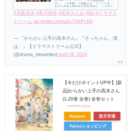
らTVer（ティーバー）！月刊漫画雑誌「ゲッ
サン」（小学館）で連載され、アニメも大人
気の山本崇一朗原作の同名漫画を、１０代の
フレッシュなキャストで実写ドラマ化！とあ
#月島琉衣
#黒川想矢
#高木さんめ
#tbs
#ドラマス
る中学校、隣同士に座る「からかい上手の高
木さん」と「からかわれっぱなしの西片」。
そんな２人の日常のやり取りを描く、照...
トリーム
pic.twitter.com/a8u7ARPLB8
— 『からかい上手の高木さん』『さっちゃん、僕
は。』【ドラマストリーム公式】
(@drama_streamtbs)
April 26, 2024
【今だけポイントUP中】[新
品]からかい上手の高木さん
(1-20巻 全巻) 全巻セット
created by
Rinker
Amazon
楽天市場
Yahooショッピング