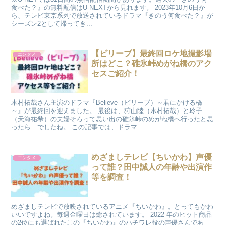
食べた？』の無料配信はU-NEXTから見れます。 2023年10月6日か
ら、テレビ東京系列で放送されているドラマ『きのう何食べた？』が
シーズン2として帰ってき...
【ビリーブ】最終回ロケ地撮影場
エンタメ
所はどこ？碓氷峠めがね橋のアク
セスご紹介！
木村拓哉さん主演のドラマ『Believe（ビリーブ）～君にかける橋
～』が最終回を迎えました。 最後は、狩山陸（木村拓哉）と玲子
（天海祐希）の夫婦そろって思い出の碓氷峠のめがね橋へ行ったと思
ったら…でしたね。 この記事では、ドラマ...
めざましテレビ【ちいかわ】声優
エンタメ
って誰？田中誠人の年齢や出演作
等を調査！
めざましテレビで放映されているアニメ『ちいかわ』。とってもかわ
いいですよね。毎週金曜日は癒されています。 2022 年のヒット商品
の2位にも選ばれたこの『ちいかわ』のハチワレ役の声優さんであ