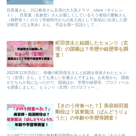
目黒蓮さん、川口春奈さん主演の大人気ドラマ、silent（サイレン
ト）。 目黒蓮（佐倉想）さんが親しくしているろう者役の夏帆さん
（桃野奈々）のろう学校時代からの友人役として第4話に出演した那
須映里（江上美央）さん。 手話を第一言語として...
町田啓太と結婚したヒョンリ（玄
エンタメ
理）の国籍は？学歴や経歴等を調
査！
2022年12月25日に、俳優の町田啓太さんと結婚を発表されたヒョン
リ（玄理）さん。とても美しい女優さんですよね。お名前から、国籍
がどちらか気になったので、国籍ほか、学歴や経歴等、プロフィール
を調査しました。 ヒョンリ（玄理）のプロフィー...
【きのう何食べた？】美容師田淵
エンタメ
剛役は？坂東龍汰（ばんどうりょ
うた）の年齢や学歴等調査！
​ ※U-NETでは31日間の無料配信期間があります。過去の『きのう何