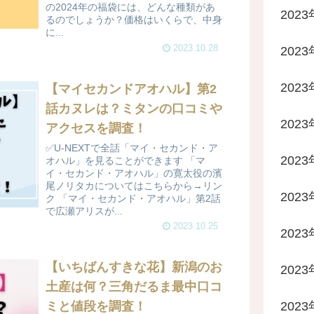
の2024年の福袋には、どんな種類があ
202
るのでしょうか？価格はいくらで、中身
に...
2023.10.28
202
202
【マイセカンドアオハル】第2
話カヌレは？ミタンの口コミや
202
アクセスを調査！
✅U-NEXTで全話「マイ・セカンド・ア
202
オハル」を見ることができます 「マ
イ・セカンド・アオハル」の寛太役の濱
尾ノリタカについてはこちらから→リン
202
ク 「マイ・セカンド・アオハル」第2話
で広瀬アリスが...
2023.10.25
202
【いちばんすきな花】新潟のお
202
土産は何？三角だるま最中口コ
202
ミと値段を調査！