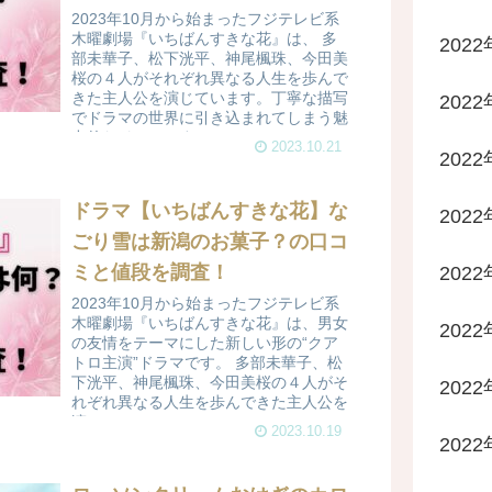
2023年10月から始まったフジテレビ系
木曜劇場『いちばんすきな花』は、 多
2022
部未華子、松下洸平、神尾楓珠、今田美
桜の４人がそれぞれ異なる人生を歩んで
きた主人公を演じています。丁寧な描写
2022
でドラマの世界に引き込まれてしまう魅
力的なドラマです。...
2023.10.21
2022
ドラマ【いちばんすきな花】な
202
ごり雪は新潟のお菓子？の口コ
ミと値段を調査！
202
2023年10月から始まったフジテレビ系
木曜劇場『いちばんすきな花』は、男女
202
の友情をテーマにした新しい形の“クア
トロ主演”ドラマです。 多部未華子、松
下洸平、神尾楓珠、今田美桜の４人がそ
202
れぞれ異なる人生を歩んできた主人公を
演じてい...
2023.10.19
202