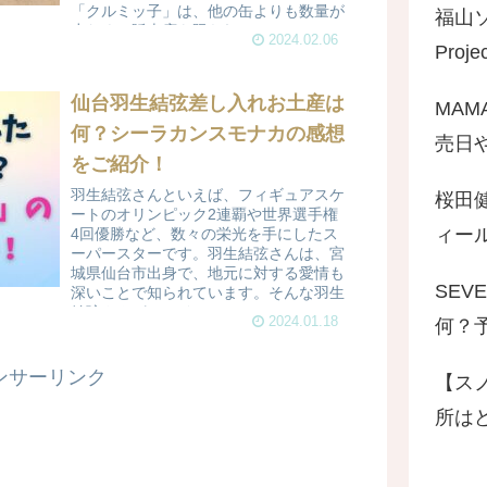
「クルミッ子」は、他の缶よりも数量が
福山
少なく、販売店も限られて...
2024.02.06
Pro
仙台羽生結弦差し入れお土産は
MAM
何？シーラカンスモナカの感想
売日
をご紹介！
羽生結弦さんといえば、フィギュアスケ
桜田
ートのオリンピック2連覇や世界選手権
ィール
4回優勝など、数々の栄光を手にしたス
ーパースターです。羽生結弦さんは、宮
城県仙台市出身で、地元に対する愛情も
SEV
深いことで知られています。そんな羽生
結弦さんが、アイスショー...
2024.01.18
何？
ンサーリンク
【ス
所は