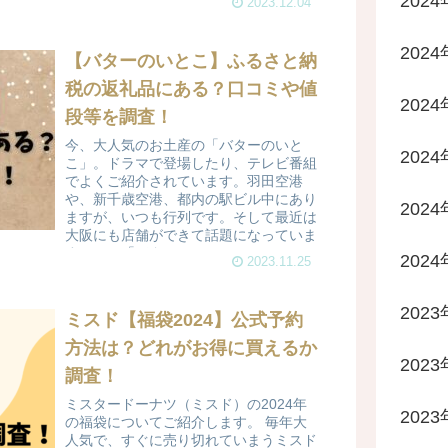
202
2023.12.04
202
【バターのいとこ】ふるさと納
税の返礼品にある？口コミや値
202
段等を調査！
今、大人気のお土産の「バターのいと
202
こ」。ドラマで登場したり、テレビ番組
でよくご紹介されています。羽田空港
や、新千歳空港、都内の駅ビル中にあり
202
ますが、いつも行列です。そして最近は
大阪にも店舗ができて話題になっていま
す。この「バターのいとこ」は...
202
2023.11.25
2023
ミスド【福袋2024】公式予約
方法は？どれがお得に買えるか
2023
調査！
ミスタードーナツ（ミスド）の2024年
2023
の福袋についてご紹介します。 毎年大
人気で、すぐに売り切れていまうミスド