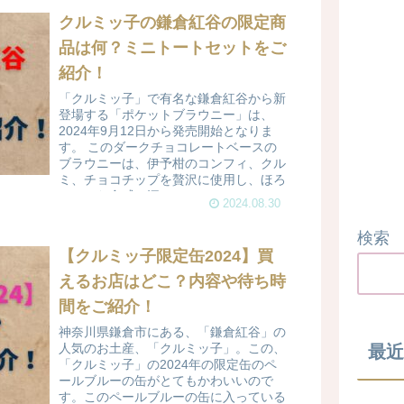
クルミッ子の鎌倉紅谷の限定商
品は何？ミニトートセットをご
紹介！
「クルミッ子」で有名な鎌倉紅谷から新
登場する「ポケットブラウニー」は、
2024年9月12日から発売開始となりま
す。 このダークチョコレートベースの
ブラウニーは、伊予柑のコンフィ、クル
ミ、チョコチップを贅沢に使用し、ほろ
っとした食感と深...
2024.08.30
検索
【クルミッ子限定缶2024】買
えるお店はどこ？内容や待ち時
間をご紹介！
神奈川県鎌倉市にある、「鎌倉紅谷」の
人気のお土産、「クルミッ子」。この、
最近
「クルミッ子」の2024年の限定缶のペ
ールブルーの缶がとてもかわいいので
す。このペールブルーの缶に入っている