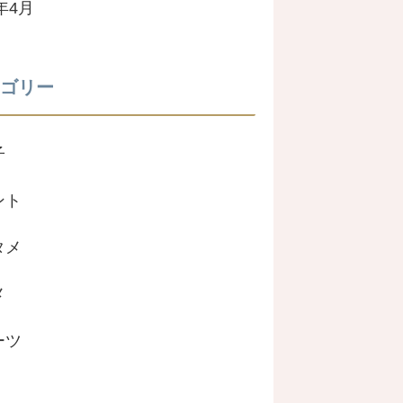
2年4月
ゴリー
子
ント
タメ
メ
ーツ