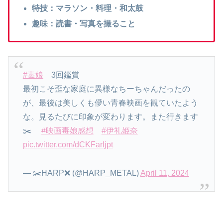
特技：マラソン・料理・和太鼓
趣味：読書・写真を撮ること
#毒娘
3回鑑賞
最初こそ歪な家庭に異様なちーちゃんだったの
が、最後は美しくも儚い青春映画を観ていたよう
な。見るたびに印象が変わります。また行きます
✂️
#映画毒娘感想
#伊礼姫奈
pic.twitter.com/dCKFarljpt
— ✂️HARP❌ (@HARP_METAL)
April 11, 2024