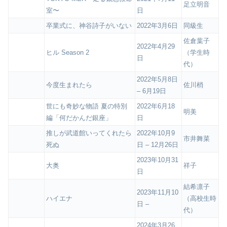
足立明音
室〜
日
卒業式に、神谷詩子がいない
2022年3月6日
同級生
佐倉葉子
2022年4月29
ヒル Season 2
（学生時
日
代）
2022年5月8日
今度生まれたら
佐川梢
– 6月19日
世にも奇妙な物語 夏の特別
2022年6月18
明美
編「何だかんだ銀座」
日
推しが武道館いってくれたら
2022年10月9
市井舞菜
死ぬ
日 – 12月26日
2023年10月31
大奥
祥子
日
結希凛子
2023年11月10
ハイエナ
（高校生時
日 –
代）
2024年3月26