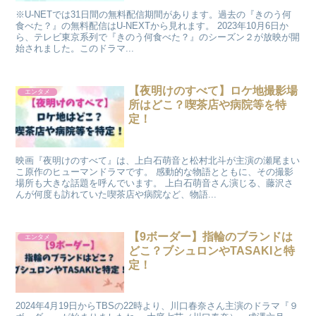
​ ※U-NETでは31日間の無料配信期間があります。過去の『きのう何
食べた？』の無料配信はU-NEXTから見れます。 2023年10月6日か
ら、テレビ東京系列で『きのう何食べた？』のシーズン２が放映が開
始されました。このドラマ...
【夜明けのすべて】ロケ地撮影場
エンタメ
所はどこ？喫茶店や病院等を特
定！
映画『夜明けのすべて』は、上白石萌音と松村北斗が主演の瀬尾まい
こ原作のヒューマンドラマです。 感動的な物語とともに、その撮影
場所も大きな話題を呼んでいます。 上白石萌音さん演じる、藤沢さ
んが何度も訪れていた喫茶店や病院など、物語...
【9ボーダー】指輪のブランドは
エンタメ
どこ？ブシュロンやTASAKIと特
定！
2024年4月19日からTBSの22時より、川口春奈さん主演のドラマ『９