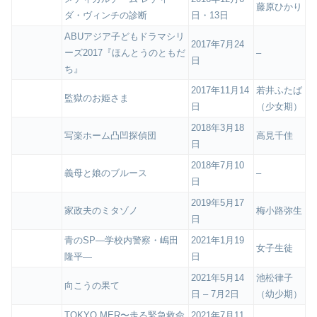
藤原ひかり
ダ・ヴィンチの診断
日・13日
ABUアジア子どもドラマシリ
2017年7月24
ーズ2017『ほんとうのともだ
–
日
ち』
2017年11月14
若井ふたば
監獄のお姫さま
日
（少女期）
2018年3月18
写楽ホーム凸凹探偵団
高見千佳
日
2018年7月10
義母と娘のブルース
–
日
2019年5月17
家政夫のミタゾノ
梅小路弥生
日
青のSP―学校内警察・嶋田
2021年1月19
女子生徒
隆平―
日
2021年5月14
池松律子
向こうの果て
日 – 7月2日
（幼少期）
TOKYO MER〜走る緊急救命
2021年7月11