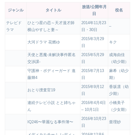
放送/公開年月
ジャンル
タイトル
役名
日
テレビド
ひとつ星の恋～天才漫才師
2014年11月23
–
ラマ
横山やすしと妻～
日・30日
2015年3月29
大河ドラマ 花燃ゆ
キク
日
天使と悪魔-未解決事件匿名
2015年5月29
成海由佳
交渉課-
日
（幼少期）
守護神・ボディーガード 進
2015年7月13
麻希（幼少
藤輝4
日
期）
2015年9月12
香坂凛（幼
おとり捜査官19
日
少期）
連続テレビ小説 とと姉ちゃ
2016年4月4日
小橋美子
ん
– 10月1日
（少女期）
2016年10月23
IQ246〜華麗なる事件簿〜
亜理紗
日
メディカルチーム レディ・
2016年12月6