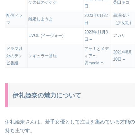
ケの日のケケケ
柴田キコ
日
配信ドラ
2023年6月22
黒澤ゆい
離婚しようよ
マ
日
（少女期）
2023年11月3
EVOL (イーヴォー)
アカリ
日 –
ドラマ以
アッ！とメデ
2021年8月
外のテレ
レギュラー番組
ィア〜
10日 –
ビ番組
@media 〜
伊礼姫奈の魅力について
伊礼姫奈さんは、若手女優として注目を集めている才能の
持ち主です。