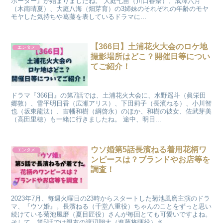
ボーダー』が始まりましたね。 大庭七苗（川口春奈）、成澤六月
（木南晴夏）、大庭八海（畑芽育）の3姉妹のそれぞれの年齢のモヤ
モヤした気持ちや葛藤を表しているドラマに...
【366日】土浦花火大会のロケ地
エンタメ
撮影場所はどこ？開催日等につい
てご紹介！
ドラマ『366日』の第7話では、土浦花火大会に、水野遥斗（眞栄田
郷敦）、雪平明日香（広瀬アリス）、下田莉子（長濱ねる）、小川智
也（坂東龍汰）、吉幡和樹（綱啓永）のほか、和樹の彼女、佐武芽美
（高田里穂）も一緒に行きましたね。 途中、明日...
ウソ婚第5話長濱ねる着用花柄ワ
エンタメ
ンピースは？ブランドやお店等を
調査！
2023年7月、毎週火曜日の23時からスタートした菊池風磨主演のドラ
マ、『ウソ婚』。長濱ねる（千堂八重役）ちゃんのことをずっと思い
続けている菊池風磨（夏目匠役）さんが毎回とても可愛いですよね。
そして、第5話では親友の渡辺翔太（進藤将暉役）さ...