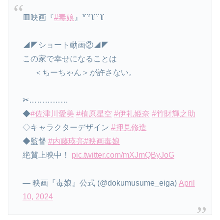
🟥映画『
#毒娘
』꒷꒷꒦꒷꒦
⠀
◢◤ショート動画②◢◤
この家で幸せになることは
⠀⠀＜ちーちゃん＞が許さない。
⠀
✂……………
◆
#佐津川愛美
#植原星空
#伊礼姫奈
#竹財輝之助
◇キャラクターデザイン
#押見修造
◆監督
#内藤瑛亮
#映画毒娘
絶賛上映中！
pic.twitter.com/mXJmQByJoG
— 映画『毒娘』公式 (@dokumusume_eiga)
April
10, 2024