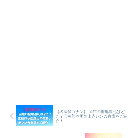
【名探偵コナン】 函館の聖地巡礼はど
こ？五稜郭や函館山赤レンガ倉庫をご紹
介！