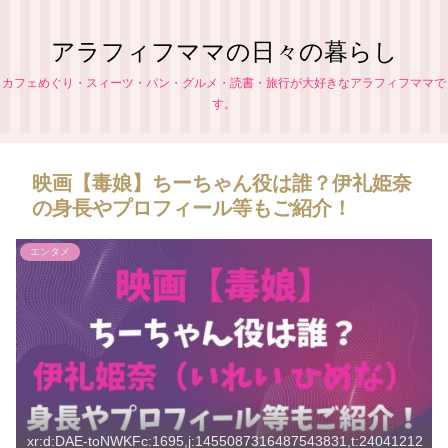
アラフィフママの日々の暮らし
カフェめぐり・スィーツ・パン・グルメ・読書・旅行が大好きなアラフィフママで
す。
映画【毒娘】ちーちゃん役は誰？伊礼姫奈
の身長やプロフィール等もご紹介！
エンタメ
xr:d:DAE-toNWKFc:1695,j:1455087316487543831,t:24041212