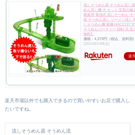
流しそうめん器 そうめん流し器
めん流し機 大 セット 至高の極
家庭用 電池式 流しそーめん 
器 そーめん流し ソーメン流し 
しそうめん機 素麺 HAC2137 竹
そうめんパーティー 回転 式 流
無料】
価格：4,379円（税込、送料別)
(2023/8/14時点)
楽
楽天市場以外でも購入できるので買いやすいお店で購入し
たいですね。
流しそうめん器 そうめん流