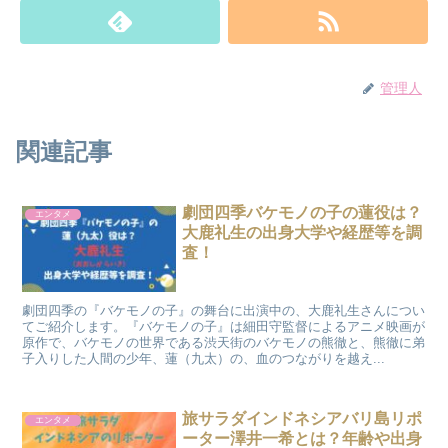
管理人
関連記事
劇団四季バケモノの子の蓮役は？
エンタメ
大鹿礼生の出身大学や経歴等を調
査！
劇団四季の『バケモノの子』の舞台に出演中の、大鹿礼生さんについ
てご紹介します。『バケモノの子』は細田守監督によるアニメ映画が
原作で、バケモノの世界である渋天街のバケモノの熊徹と、熊徹に弟
子入りした人間の少年、蓮（九太）の、血のつながりを越え...
旅サラダインドネシアバリ島リポ
エンタメ
ーター澤井一希とは？年齢や出身