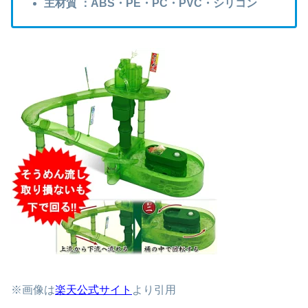
主材質 ：ABS・PE・PC・PVC・シリコン
※画像は
楽天公式サイト
より引用