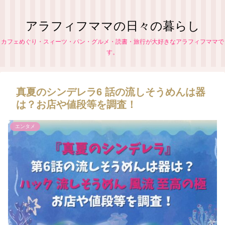
アラフィフママの日々の暮らし
カフェめぐり・スィーツ・パン・グルメ・読書・旅行が大好きなアラフィフママで
す。
真夏のシンデレラ6 話の流しそうめんは器
は？お店や値段等を調査！
エンタメ