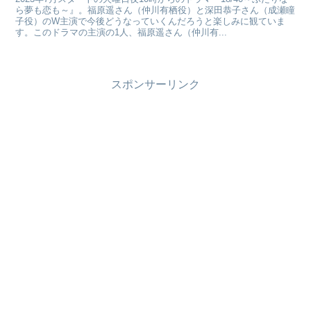
ら夢も恋も～』。福原遥さん（仲川有栖役）と深田恭子さん（成瀬瞳
子役）のW主演で今後どうなっていくんだろうと楽しみに観ていま
す。このドラマの主演の1人、福原遥さん（仲川有...
スポンサーリンク