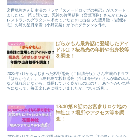
宮世琉弥さん初主演のドラマ『スノードロップの初恋』がスタートし
ましたね。 第１話では、死神の片岡朔弥（宮世琉弥）さんがとある
レストランのグラタンを求めていたときに出会った望月陸（岩瀬洋
志）の姉の望月奈雪（小野花梨）がそのグラタンを作れ...
ばらかもん最終話に登場したアイ
エンタメ
ドルは？椛島光の年齢や出身校等
を調査！
2023年7月からはじまった杉野遥亮（半田清舟役）さん主演のドラマ
『ばらかもん』。五島列島で杉野遥亮（半田清舟役）さんが島のみん
なと触れ合いながら、成長していく姿がほのぼのと、あたたかい気持
ちになって、毎回楽しみに観ていましたが、ついに9月...
18/40第８話のお宮参りロケ地の
エンタメ
神社は？場所やアクセス等を調
査！
2023年7月スタートの火曜日夜10時からのドラマ『18/40～ふたりな