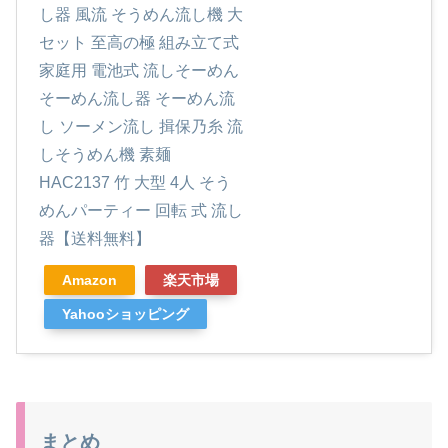
し器 風流 そうめん流し機 大
セット 至高の極 組み立て式
家庭用 電池式 流しそーめん
そーめん流し器 そーめん流
し ソーメン流し 揖保乃糸 流
しそうめん機 素麺
HAC2137 竹 大型 4人 そう
めんパーティー 回転 式 流し
器【送料無料】
Amazon
楽天市場
Yahooショッピング
まとめ