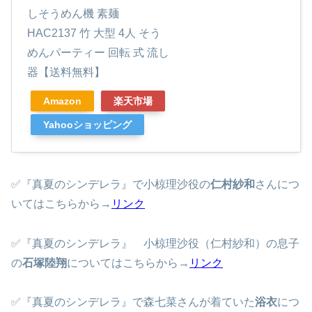
しそうめん機 素麺
HAC2137 竹 大型 4人 そう
めんパーティー 回転 式 流し
器【送料無料】
Amazon
楽天市場
Yahooショッピング
✅『真夏のシンデレラ』で小椋理沙役の
仁村紗和
さんにつ
いてはこちらから→
リンク
✅『真夏のシンデレラ』 小椋理沙役（仁村紗和）の息子
の
石塚陸翔
についてはこちらから→
リンク
✅『真夏のシンデレラ』で森七菜さんが着ていた
浴衣
につ