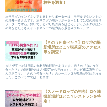
校等を調査！
旅サラダのインドネシアを旅したリポーターは、モデルでタレントの
の澤井一希さんです。旅サラダの海外リポーターとしては初の男性リ
ポーターですね。輝いているバリ島の海をはじめ、ジャカルタやほか
の島などたくさんインドネシアの魅力ある景色やグルメ、ア...
【きのう何食べた？】ロケ地の撮
エンタメ
影場所はどこ？喫茶店のアクセス
等を調査！
​ ※U-NETでは31日間の無料配信期間があります。過去の『きのう何
食べた？』の無料配信はU-NEXTから見れます。 テレビ東京系列で大
人気ドラマ、『きのう何食べた？』のシーズン２が放映が開始されま
した。このドラマでは、西島秀...
【スノードロップの初恋】ロケ地
エンタメ
撮影場所はどこ？レストランを特
定！