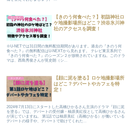
【きのう何食べた？】初詣神社ロ
エンタメ
ケ地撮影場所はどこ？渋谷氷川神
社のアクセスを調査！
​ ※U-NETでは31日間の無料配信期間があります。過去の『きのう何
食べた？』の無料配信はU-NEXTから見れます。 テレビ東京系列で
『きのう何食べた？』のシーズン２が放映されていますね。このドラ
マは、西島秀俊さんが筧史朗（シ...
【顔に泥を塗る】ロケ地撮影場所
エンタメ
はどこ？デパートやカフェを特
定！
2024年7月13日にスタートした高橋ひかるさん主演のドラマ『顔に泥
を塗る』では、デパートの受付嬢・柚原美紅役として高橋ひかるさん
が演じていますね。 第1話では柚原美紅（高橋ひかる）が働いている
デパートの様子や、デパートで助けてくれた...