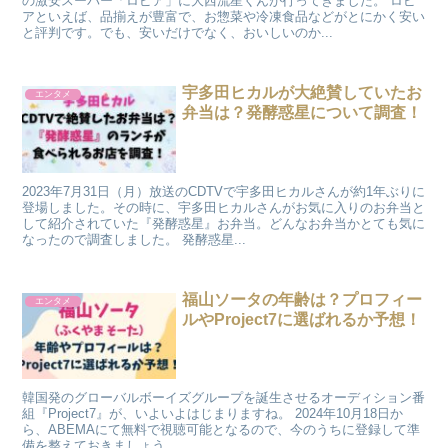
の激安スーパー「ロピア」に大西流星くんが行ってきました。 ロピ
アといえば、品揃えが豊富で、お惣菜や冷凍食品などがとにかく安い
と評判です。でも、安いだけでなく、おいしいのか...
宇多田ヒカルが大絶賛していたお
エンタメ
弁当は？発酵惑星について調査！
2023年7月31日（月）放送のCDTVで宇多田ヒカルさんが約1年ぶりに
登場しました。その時に、宇多田ヒカルさんがお気に入りのお弁当と
して紹介されていた『発酵惑星』お弁当。どんなお弁当かとても気に
なったので調査しました。 発酵惑星...
福山ソータの年齢は？プロフィー
エンタメ
ルやProject7に選ばれるか予想！
韓国発のグローバルボーイズグループを誕生させるオーディション番
組『Project7』が、いよいよはじまりますね。 2024年10月18日か
ら、ABEMAにて無料で視聴可能となるので、今のうちに登録して準
備を整えておきましょう。 ...