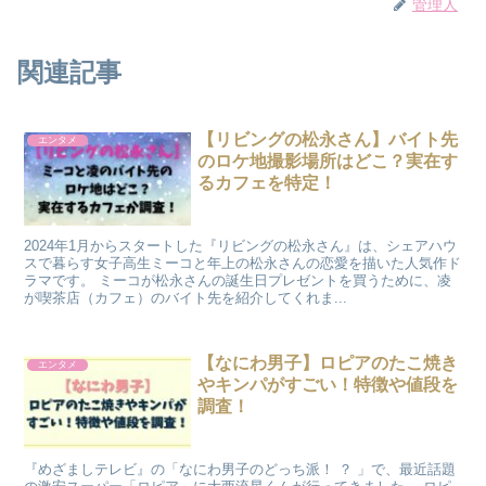
管理人
関連記事
【リビングの松永さん】バイト先
エンタメ
のロケ地撮影場所はどこ？実在す
るカフェを特定！
2024年1月からスタートした『リビングの松永さん』は、シェアハウ
スで暮らす女子高生ミーコと年上の松永さんの恋愛を描いた人気作ド
ラマです。 ミーコが松永さんの誕生日プレゼントを買うために、凌
が喫茶店（カフェ）のバイト先を紹介してくれま...
【なにわ男子】ロピアのたこ焼き
エンタメ
やキンパがすごい！特徴や値段を
調査！
『めざましテレビ』の「なにわ男子のどっち派！ ？ 」で、最近話題