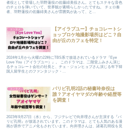
者役として登場した羽野蓮役の佐藤緋美役さん。とてもステキな音色
のチェロを弾いていて、世界観が素晴らしかったですね。 チェロ奏
者、羽野蓮役の佐藤緋美さんが雰囲気があって、と...
【アイラブユー】チョコレートシ
エンタメ
ョップロケ地撮影場所はどこ？自
由が丘のカフェを特定！
2024年1月から火曜の22時にTBS系で放送されているドラマ『Eye
Love You（アイラブユー）』。 このドラマは、二階堂ふみさん演じ
るチョコレート会社の社長と、チェ・ジョンヒョプさん演じる年下韓
国人留学生とのファンタジック・...
パリピ孔明2話の秘書玲奈役は
エンタメ
誰？アオイヤマダの年齢や経歴等
を調査！
2023年9月27日（水）から、フジテレビで向井理さんが主演する『パ
リピ孔明』が放送されています。このドラマは、とても人気のある漫
画が原作でアニメ化もされています。向井理さんは、諸葛孔明役を見