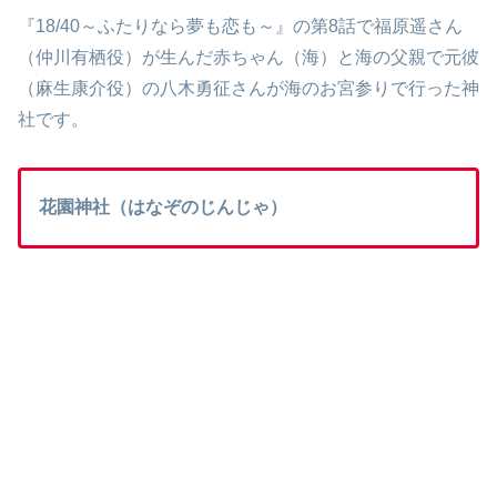
『18/40～ふたりなら夢も恋も～』の第8話で福原遥さん
（仲川
有栖役）が生んだ赤ちゃん（海）と海の父親で
元彼
（麻生康介役）の八木勇征さんが海のお宮参りで行った神
社です。
花園神社（はなぞのじんじゃ）