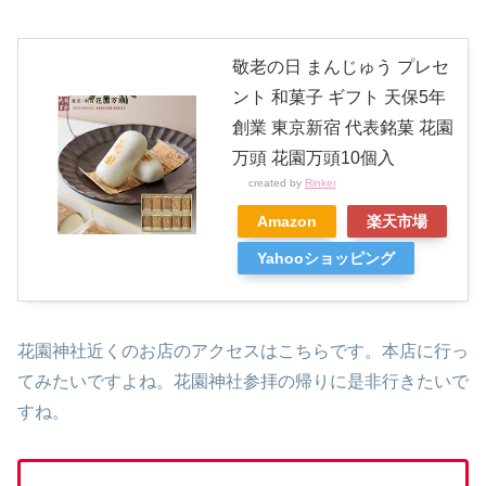
敬老の日 まんじゅう プレセ
ント 和菓子 ギフト 天保5年
創業 東京新宿 代表銘菓 花園
万頭 花園万頭10個入
created by
Rinker
Amazon
楽天市場
Yahooショッピング
花園神社近くのお店のアクセスはこちらです。本店に行っ
てみたいですよね。花園神社参拝の帰りに是非行きたいで
すね。