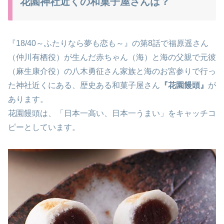
花園神社近くの和菓子屋さんは？
『18/40～ふたりなら夢も恋も～』の第8話で福原遥さん
（仲川
有栖役）が生んだ赤ちゃん（海）と海の父親で
元彼
（麻生康介役）の八木勇征さん家族と海のお宮参りで行っ
た神社近くにある、歴史ある和菓子屋さん
『花園饅頭』
が
あります。
花園饅頭は、「日本一高い、日本一うまい」をキャッチコ
ピーとしています。