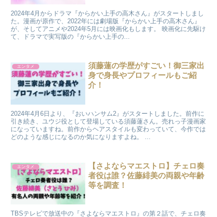
2024年4月からドラマ『からかい上手の高木さん』がスタートしまし
た。漫画が原作で、2022年には劇場版『からかい上手の高木さん』
が、そしてアニメや2024年5月には映画化もします。 映画化に先駆け
て、ドラマで実写版の『からかい上手の...
須藤蓮の学歴がすごい！御三家出
エンタメ
身で身長やプロフィールもご紹
介！
2024年4月6日より、『おいハンサム2』がスタートしました。前作に
引き続き、ユウジ役として登場している須藤蓮さん。売れっ子漫画家
になっていますね。前作からヘアスタイルも変わっていて、今作では
どのような感じになるのか気になりますよね。 ...
【さよならマエストロ】チェロ奏
エンタメ
者役は誰？佐藤緋美の両親や年齢
等を調査！
TBSテレビで放送中の『さよならマエストロ』の第２話で、チェロ奏