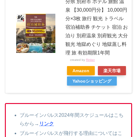
分県 別府市 ホテル 旅館 温
泉 【30,000円分】 10,000円
分×3枚 旅行 観光 トラベル
宿泊補助券 チケット 宿泊 お
泊り 別府温泉 別府観光 大分
観光 地獄めぐり 地獄蒸し料
理 旅 有効期限1年間
created by
Rinker
Amazon
楽天市場
Yahooショッピング
ブルーインパルス2024年間スケジュールはこち
らから→
リンク
ブルーインパルスが飛行する理由についてはこ