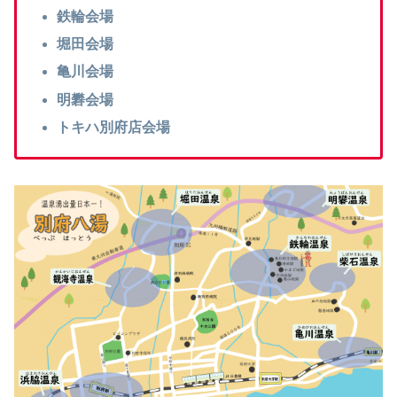
鉄輪会場
堀田会場
亀川会場
明礬会場
トキハ別府店会場