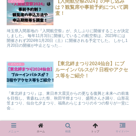
【入間航空祭2024】の申し込み
イベント
は？観覧席や事前予約について調
査！
埼玉県入間基地の『入間航空祭』が、久しぶりに開催することが決定
しました。 毎年11月3日に開催しているこの航空祭は、2023年には
開催されず2024年1月20日（土）に開催される予定でした。 しかし1
月20日の開催が中止となった...
【東北絆まつり2024仙台】にブ
イベント
ルーインパルスが？日程やアクセ
ス等をご紹介！
『東北絆まつり』は、東日本大震災からの更なる復興と未来への前進
を目指し、青森ねぶた祭、秋田竿燈まつり、盛岡さんさ踊り、山形花
笠まつり、仙台七夕まつり、福島わらじまつりの６つの祭りが一堂に
会...
18/40のロケ地の展示イベントと
イベント
は？アクセスや開催期間を調査！
メニュー
ホーム
検索
トップ
サイドバー