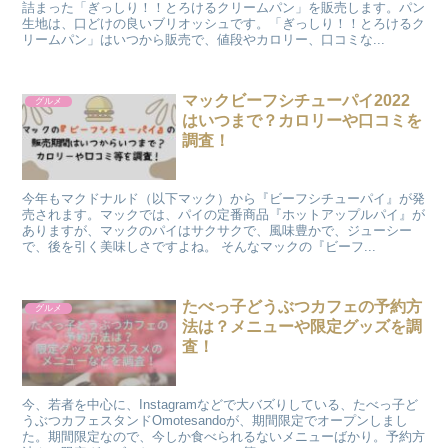
詰まった「ぎっしり！！とろけるクリームパン」を販売します。パン
生地は、口どけの良いブリオッシュです。「ぎっしり！！とろけるク
リームパン」はいつから販売で、値段やカロリー、口コミな...
マックビーフシチューパイ2022
グルメ
はいつまで？カロリーや口コミを
調査！
今年もマクドナルド（以下マック）から『ビーフシチューパイ』が発
売されます。マックでは、パイの定番商品『ホットアップルパイ』が
ありますが、マックのパイはサクサクで、風味豊かで、ジューシー
で、後を引く美味しさですよね。 そんなマックの『ビーフ...
たべっ子どうぶつカフェの予約方
グルメ
法は？メニューや限定グッズを調
査！
今、若者を中心に、Instagramなどで大バズりしている、たべっ子ど
うぶつカフェスタンドOmotesandoが、期間限定でオープンしまし
た。期間限定なので、今しか食べられるないメニューばかり。予約方