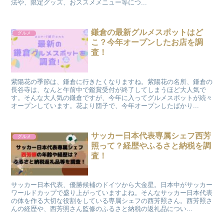
法や、限定グッズ、おススメメニュー等につ...
鎌倉の最新グルメスポットはど
グルメ
こ？今年オープンしたお店を調
査！
紫陽花の季節は、鎌倉に行きたくなりますね。紫陽花の名所、鎌倉の
長谷寺は、なんと午前中で鑑賞受付が終了してしまうほど大人気で
す。そんな大人気の鎌倉ですが、今年に入ってグルメスポットが続々
オープンしています。花より団子で、今年オープンしたばかり...
サッカー日本代表専属シェフ西芳
グルメ
照って？経歴やふるさと納税を調
査！
サッカー日本代表、優勝候補のドイツから大金星。日本中がサッカー
ワールドカップで盛り上がっていますよね。そんなサッカー日本代表
の体を作る大切な役割をしている専属シェフの西芳照さん。西芳照さ
んの経歴や、西芳照さん監修のふるさと納税の返礼品につい...