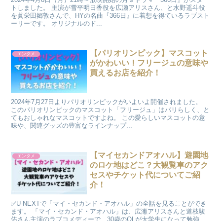
トしました。 主演が雪平明日香役を広瀬アリスさん、と水野遥斗役
を眞栄田郷敦さんで、HYの名曲『366日』に着想を得ているラブスト
ーリーです。 オリジナルのド...
【パリオリンピック】マスコット
エンタメ
がかわいい！フリージュの意味や
買えるお店を紹介！
2024年7月27日よりパリオリンピックがいよいよ開催されました。
このパリオリンピックのマスコット「フリージュ」はパリらしく、と
てもおしゃれなマスコットですよね。 この愛らしいマスコットの意
味や、関連グッズの豊富なラインナップ...
【マイセカンドアオハル】遊園地
エンタメ
のロケ地はどこ？大観覧車のアク
セスやチケット代についてご紹
介！
✅U-NEXTで「マイ・セカンド・アオハル」の全話を見ることができ
ます。 「マイ・セカンド・アオハル」は、広瀬アリスさんと道枝駿
佑さん主演のラブコメディーで、30歳のOLが大学生になって勉強