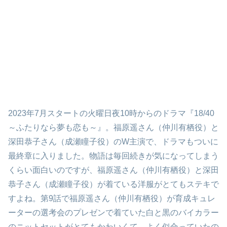
2023年7月スタートの火曜日夜10時からのドラマ『18/40
～ふたりなら夢も恋も～』。福原遥さん（仲川
有栖役）
と
深田恭子さん（成瀬瞳子役）のW主演で、ドラマもついに
最終章に入りました。物語は毎回続きが気になってしまう
くらい面白いのですが、福原遥さん（仲川
有栖役）
と深田
恭子さん（成瀬瞳子役）が着ている洋服がとてもステキで
すよね。第9話で福原遥さん（仲川
有栖役）
が育成キュレ
ーターの選考会のプレゼンで着ていた白と黒のバイカラー
のニットセットがとてもかわいくて、よく似合っていたの