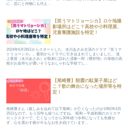
に、恋にと何物にも代え...
【笑うマトリョーシカ】ロケ地撮
エンタメ
影場所はどこ？高校や小料理屋、
児童養護施設を特定！
2024年6月28日からスタートした、水川あさみ主演のドラマ『笑うマ
トリョーシカ』。最初からドラマに引き込まれてしまいました。 道
上香苗（水川あさみ）が取材に訪れた清家一郎（櫻井翔）の母校の高
校がお金持ちが通いそうなおしゃれな学校でし...
【尾崎豊】朝霞の駄菓子屋はど
エンタメ
こ？歌の舞台になった場所等を特
定！
尾崎豊さん（親しみを込めて以下尾崎）が亡くなったのが1992年4月
25日なので、もう32年も経つんですね。 昭和～平成初期のカリスマ
ロックスターで、亡くなってから30年経つ令和になっても色褪せ
ず、心を震わす曲が今もなお生き続けています...