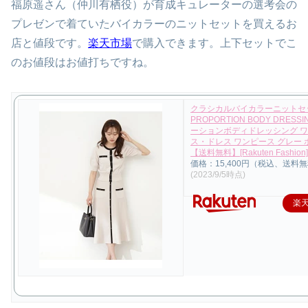
福原遥さん（仲川
有栖役）
が育成キュレーターの選考会の
プレゼンで着ていたバイカラーのニットセットを買えるお
店と値段です。
楽天市場
で購入できます。上下セットでこ
のお値段はお値打ちですね。
クラシカルバイカラーニットセ
PROPORTION BODY DRESS
ーションボディドレッシング 
ス・ドレス ワンピース グレー 
【送料無料】[Rakuten Fashion]
価格：15,400円（税込、送料無
(2023/9/5時点)
楽