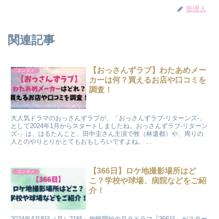
管理人
関連記事
【おっさんずラブ】わたあめメー
エンタメ
カーは何？買えるお店や口コミを
調査！
大人気ドラマのおっさんずラブが、「おっさんずラブ-リターンズ-」
として2024年1月からスタートしましたね。おっさんずラブ-リターン
ズ-」は、はるたんこと、田中圭さん主演で牧（林遣都）や、周りの
人とのやりとりがとてもおもしろいですよね。 ...
【366日】ロケ地撮影場所はど
エンタメ
こ？学校や球場、病院などをご紹
介！
2024年4月8日（月）21時～放映開始の月９ドラマ『366日』がスター