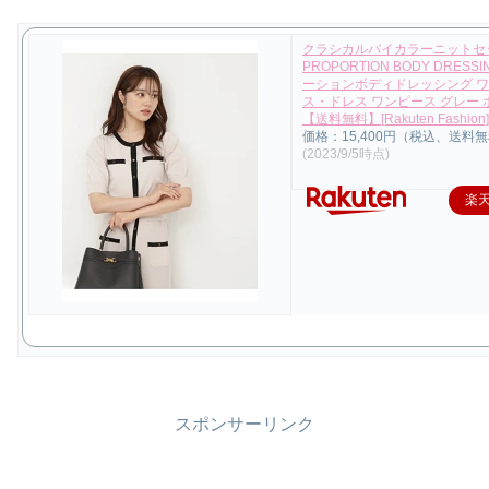
クラシカルバイカラーニットセ
PROPORTION BODY DRESS
ーションボディドレッシング 
ス・ドレス ワンピース グレー 
【送料無料】[Rakuten Fashion]
価格：15,400円（税込、送料無
(2023/9/5時点)
楽
スポンサーリンク