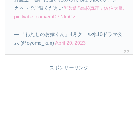
カットでご覧ください
#波瑠
#高杉真宙
#佐伯大地
pic.twitter.com/emD7r2fmCz
— 「わたしのお嫁くん」4月クール水10ドラマ公
式 (@oyome_kun)
April 20, 2023
スポンサーリンク