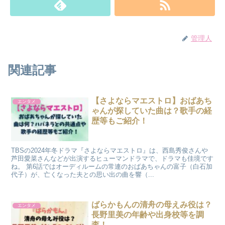
管理人
関連記事
【さよならマエストロ】おばあち
エンタメ
ゃんが探していた曲は？歌手の経
歴等もご紹介！
TBSの2024年冬ドラマ『さよならマエストロ』は、西島秀俊さんや
芦田愛菜さんなどが出演するヒューマンドラマで、ドラマも佳境です
ね。 第6話ではオーディルームの常連のおばあちゃんの富子（白石加
代子）が、亡くなった夫との思い出の曲を響（...
ばらかもんの清舟の母えみ役は？
エンタメ
長野里美の年齢や出身校等を調
査！