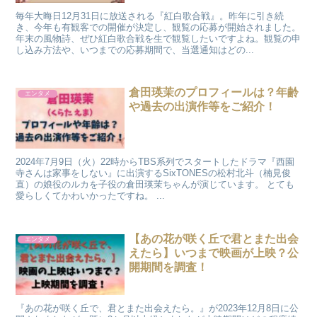
毎年大晦日12月31日に放送される『紅白歌合戦』。昨年に引き続
き、今年も有観客での開催が決定し、観覧の応募が開始されました。
年末の風物詩、ぜひ紅白歌合戦を生で観覧したいですよね。観覧の申
し込み方法や、いつまでの応募期間で、当選通知はどの...
倉田瑛茉のプロフィールは？年齢
エンタメ
や過去の出演作等をご紹介！
2024年7月9日（火）22時からTBS系列でスタートしたドラマ『西園
寺さんは家事をしない』に出演するSixTONESの松村北斗（楠見俊
直）の娘役のルカを子役の倉田瑛茉ちゃんが演じています。 とても
愛らしくてかわいかったですね。 ...
【あの花が咲く丘で君とまた出会
エンタメ
えたら】いつまで映画が上映？公
開期間を調査！
『あの花が咲く丘で、君とまた出会えたら。』が2023年12月8日に公