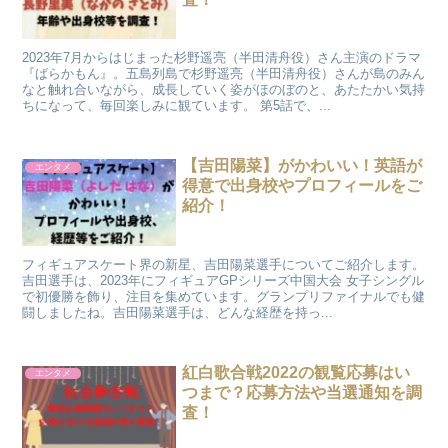
2023年7月からはじまった杉野遥亮（半田清舟役）さん主演のドラマ
『ばらかもん』。五島列島で杉野遥亮（半田清舟役）さんが島のみん
なと触れ合いながら、成長していく姿がほのぼのと、あたたかい気持
ちになって、毎回楽しみに観ています。 第5話で、...
【吉田陽菜】がかわいい！英語が
エンタメ
得意で出身校やプロフィールをご
紹介！
フィギュアスケート界の新星、吉田陽菜選手についてご紹介します。
吉田選手は、2023年にフィギュアGPシリーズ中国大会 女子シングル
で初優勝を飾り、注目を集めています。グランプリファイナルでも健
闘しましたね。吉田陽菜選手は、どんな経歴を持っ...
紅白歌合戦2022の観覧応募はい
エンタメ
つまで？応募方法や当選通知を調
査！