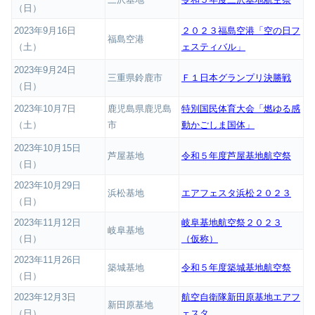
（日）
2023年9月16日
２０２３福島空港「空の日フ
福島空港
（土）
ェスティバル」
2023年9月24日
三重県鈴鹿市
Ｆ１日本グランプリ決勝戦
（日）
2023年10月7日
鹿児島県鹿児島
特別国民体育大会「燃ゆる感
（土）
市
動かごしま国体」
2023年10月15日
芦屋基地
令和５年度芦屋基地航空祭
（日）
2023年10月29日
浜松基地
エアフェスタ浜松２０２３
（日）
2023年11月12日
岐阜基地航空祭２０２３
岐阜基地
（日）
（仮称）
2023年11月26日
築城基地
令和５年度築城基地航空祭
（日）
2023年12月3日
航空自衛隊新田原基地エアフ
新田原基地
（日）
ェスタ