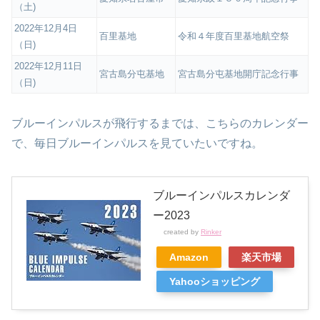
（土)
2022年12月4日
百里基地
令和４年度百里基地航空祭
（日)
2022年12月11日
宮古島分屯基地
宮古島分屯基地開庁記念行事
（日)
ブルーインパルスが飛行するまでは、こちらのカレンダー
で、毎日ブルーインパルスを見ていたいですね。
ブルーインパルスカレンダ
ー2023
created by
Rinker
Amazon
楽天市場
Yahooショッピング