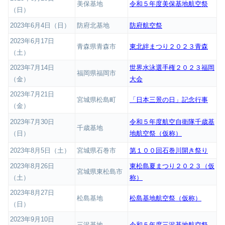
美保基地
令和５年度美保基地航空祭
（日）
2023年6月4日（日）
防府北基地
防府航空祭
2023年6月17日
青森県青森市
東北絆まつり２０２３青森
（土）
2023年7月14日
世界水泳選手権２０２３福岡
福岡県福岡市
（金）
大会
2023年7月21日
宮城県松島町
「日本三景の日」記念行事
（金）
2023年7月30日
令和５年度航空自衛隊千歳基
千歳基地
（日）
地航空祭（仮称）
2023年8月5日（土）
宮城県石巻市
第１００回石巻川開き祭り
2023年8月26日
東松島夏まつり２０２３（仮
宮城県東松島市
（土）
称）
2023年8月27日
松島基地
松島基地航空祭（仮称）
（日）
2023年9月10日
三沢基地
令和５年度三沢基地航空祭