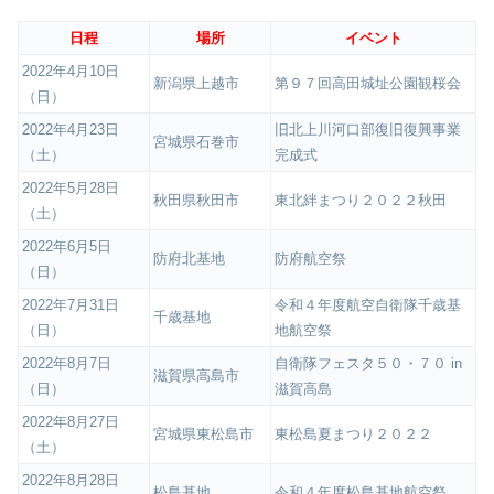
日程
場所
イベント
2022年4月10日
新潟県上越市
第９７回高田城址公園観桜会
（日）
2022年4月23日
旧北上川河口部復旧復興事業
宮城県石巻市
（土）
完成式
2022年5月28日
秋田県秋田市
東北絆まつり２０２２秋田
（土）
2022年6月5日
防府北基地
防府航空祭
（日）
2022年7月31日
令和４年度航空自衛隊千歳基
千歳基地
（日）
地航空祭
2022年8月7日
自衛隊フェスタ５０・７０ in
滋賀県高島市
（日）
滋賀高島
2022年8月27日
宮城県東松島市
東松島夏まつり２０２２
（土）
2022年8月28日
松島基地
令和４年度松島基地航空祭