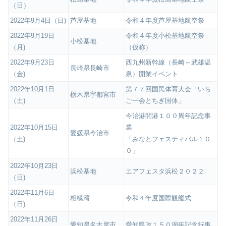
（日）
2022年9月4日（日)
芦屋基地
令和４年度芦屋基地航空祭
2022年9月19日
令和４年度小松基地航空祭
小松基地
（月)
（仮称）
2022年9月23日
西九州新幹線（長崎～武雄温
長崎県長崎市
（金)
泉）開業イベント
2022年10月1日
第７７回国民体育大会「いち
栃木県宇都宮市
（土)
ご一会とちぎ国体」
今治港開港１００周年記念事
2022年10月15日
業
愛媛県今治市
（土)
「みなとフェスティバル１０
０」
2022年10月23日
浜松基地
エアフェスタ浜松２０２２
（日)
2022年11月6日
相模湾
令和４年度国際観艦式
（日)
2022年11月26日
愛知県名古屋市
愛知県政１５０周年記念行事