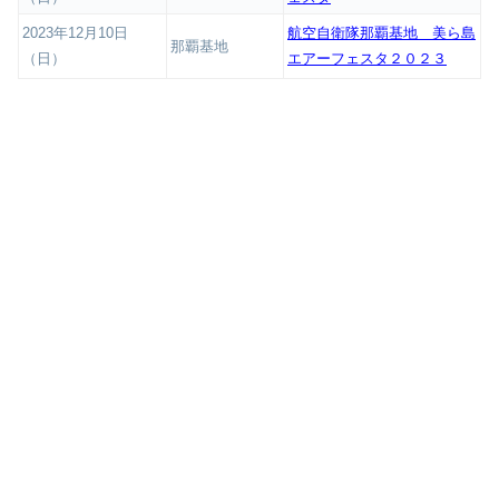
2023年12月10日
航空自衛隊那覇基地 美ら島
那覇基地
（日）
エアーフェスタ２０２３