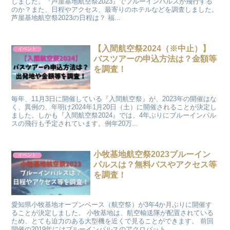
しました。『芦屋基地航空祭2023』でブルーインパルスが飛行する
のか？また、日程やアクセス、最寄りのホテルなどを調査しました。
芦屋基地航空祭2023の日程は？ 福...
【入間航空祭2024（※中止）】
イベント
バスツアーの申込方法は？金額等
を調査！
毎年、11月3日に開催している『入間航空祭』が、2023年の開催はな
く、異例の、年明け2024年1月20日（土）に開催されることが決定し
ました。しかも『入間航空祭2024』では、4年ぶりにブルーインパル
スの飛行も予定されています。例年20万...
小牧基地航空祭2023ブルーイン
イベント
パルスは？無料バスやアクセス等
を調査！
愛知県小牧基地オープンベース（航空祭）が3年4か月ぶりに開催す
ることが決定しました。 小牧基地は、航空輸送隊が配置されている
ため、とても迫力のある大型機を近くで見ることができます。 前回
開催の2019年にはブルーインパルスのアクロバット...